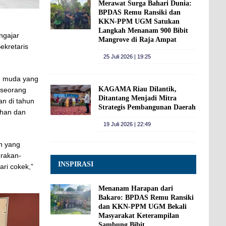
Merawat Surga Bahari Dunia:
BPDAS Remu Ransiki dan
KKN-PPM UGM Satukan
Langkah Menanam 900 Bibit
ngajar
Mangrove di Raja Ampat
ekretaris
25 Juli 2026 | 19:25
an muda yang
KAGAMA Riau Dilantik,
 seorang
Ditantang Menjadi Mitra
an di tahun
Strategis Pembangunan Daerah
ahan dan
19 Juli 2026 | 22:49
n yang
erakan-
INSPIRASI
ari cokek,”
Menanam Harapan dari
Bakaro: BPDAS Remu Ransiki
dan KKN-PPM UGM Bekali
Masyarakat Keterampilan
Sambung Bibit