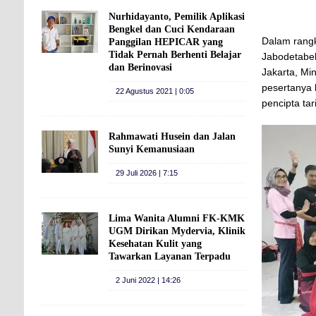
Nurhidayanto, Pemilik Aplikasi
Bengkel dan Cuci Kendaraan
Dalam rang
Panggilan HEPICAR yang
Tidak Pernah Berhenti Belajar
Jabodetabek
dan Berinovasi
Jakarta, Mi
pesertanya 
22 Agustus 2021 | 0:05
pencipta ta
Rahmawati Husein dan Jalan
Sunyi Kemanusiaan
29 Juli 2026 | 7:15
Lima Wanita Alumni FK-KMK
UGM Dirikan Mydervia, Klinik
Kesehatan Kulit yang
Tawarkan Layanan Terpadu
2 Juni 2022 | 14:26