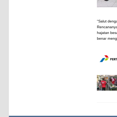
“Salut den
Rencananya 
hajatan bes
benar mengu