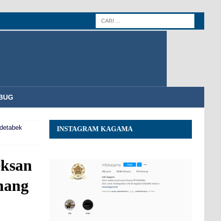
BUG
detabek
INSTAGRAM KAGAMA
ksan
nang