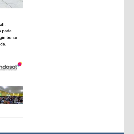
uh.
n pada
gin benar-
nda.