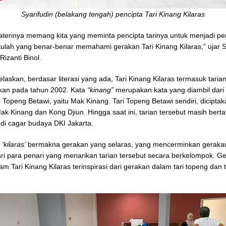
Syarifudin (belakang tengah) pencipta Tari Kinang Kilaras
terinya memang kita yang meminta pencipta tarinya untuk menjadi pe
aulah yang benar-benar memahami gerakan Tari Kinang Kilaras,” ujar S
Rizanti Binol.
elaskan, berdasar literasi yang ada, Tari Kinang Kilaras termasuk tari
akan pada tahun 2002. Kata
“kinang”
merupakan kata yang diambil dari
 Topeng Betawi, yaitu Mak Kinang. Tari Topeng Betawi sendiri, diciptak
ak Kinang dan Kong Djiun. Hingga saat ini, tarian tersebut masih bert
di cagar budaya DKI Jakarta.
n
‘kilaras’
bermakna gerakan yang selaras, yang mencerminkan geraka
ri para penari yang menarikan tarian tersebut secara berkelompok. G
m Tari Kinang Kilaras terinspirasi dari gerakan dalam tari topeng dan t