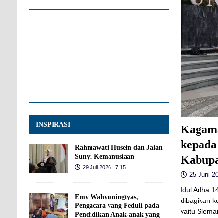
INSPIRASI
Kagama
kepada
Rahmawati Husein dan Jalan
Sunyi Kemanusiaan
Kabupa
29 Juli 2026 | 7:15
25 Juni 20
Idul Adha 1
Emy Wahyuningtyas,
dibagikan k
Pengacara yang Peduli pada
yaitu Slema
Pendidikan Anak-anak yang