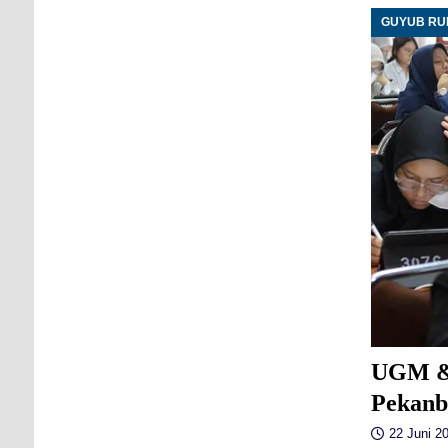
GUYUB R
UGM &
Pekanba
22 Juni 20