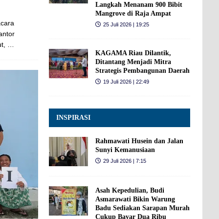
Langkah Menanam 900 Bibit
Mangrove di Raja Ampat
acara
25 Juli 2026 | 19:25
antor
ut,
…
KAGAMA Riau Dilantik,
Ditantang Menjadi Mitra
Strategis Pembangunan Daerah
19 Juli 2026 | 22:49
INSPIRASI
Rahmawati Husein dan Jalan
Sunyi Kemanusiaan
29 Juli 2026 | 7:15
Asah Kepedulian, Budi
Asmarawati Bikin Warung
Badu Sediakan Sarapan Murah
Cukup Bayar Dua Ribu