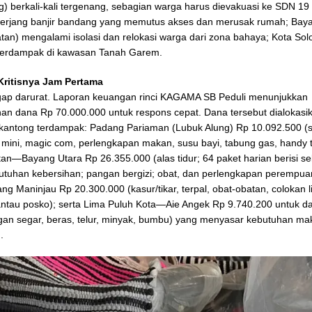
g) berkali-kali tergenang, sebagian warga harus dievakuasi ke SDN 19 
terjang banjir bandang yang memutus akses dan merusak rumah; Bay
latan) mengalami isolasi dan relokasi warga dari zona bahaya; Kota So
 terdampak di kawasan Tanah Garem.
ritisnya Jam Pertama
gap darurat. Laporan keuangan rinci KAGAMA SB Peduli menunjukkan
n dana Rp 70.000.000 untuk respons cepat. Dana tersebut dialokasik
-kantong terdampak: Padang Pariaman (Lubuk Alung) Rp 10.092.500 
mini, magic com, perlengkapan makan, susu bayi, tabung gas, handy t
atan—Bayang Utara Rp 26.355.000 (alas tidur; 64 paket harian berisi se
utuhan kebersihan; pangan bergizi; obat, dan perlengkapan perempua
 Maninjau Rp 20.300.000 (kasur/tikar, terpal, obat-obatan, colokan lis
tau posko); serta Lima Puluh Kota—Aie Angek Rp 9.740.200 untuk 
an segar, beras, telur, minyak, bumbu) yang menyasar kebutuhan m
.