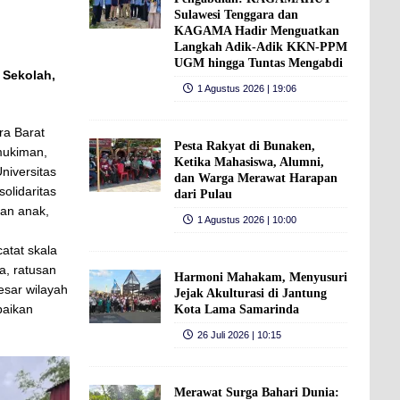
Sulawesi Tenggara dan
KAGAMA Hadir Menguatkan
Langkah Adik-Adik KKN-PPM
UGM hingga Tuntas Mengabdi
 Sekolah,
1 Agustus 2026 | 19:06
ra Barat
Pesta Rakyat di Bunaken,
mukiman,
Ketika Mahasiswa, Alumni,
niversitas
dan Warga Merawat Harapan
olidaritas
dari Pulau
kan anak,
1 Agustus 2026 | 10:00
atat skala
, ratusan
Harmoni Mahakam, Menyusuri
esar wilayah
Jejak Akulturasi di Jantung
baikan
Kota Lama Samarinda
26 Juli 2026 | 10:15
Merawat Surga Bahari Dunia: