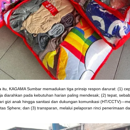
 itu, KAGAMA Sumbar memadukan tiga prinsip respon darurat: (1) cep
nja diarahkan pada kebutuhan harian paling mendesak; (2) tepat, seb
ri gizi anak hingga sanitasi dan dukungan komunikasi (HT/CCTV)—m
ritas Sphere; dan (3) transparan, melalui pelaporan rinci penerimaan d