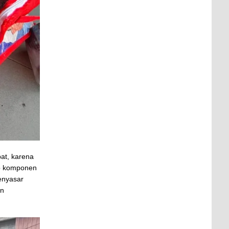
at, karena
ab komponen
enyasar
an