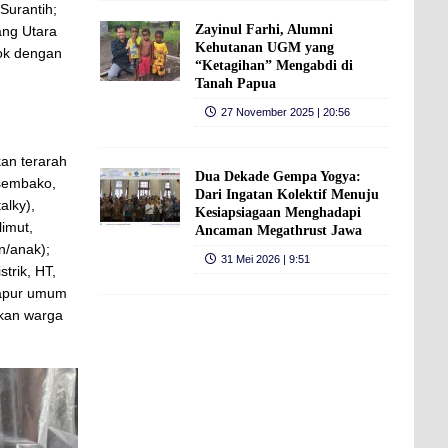
Surantih;
Zayinul Farhi, Alumni
ang Utara
Kehutanan UGM yang
lok dengan
“Ketagihan” Mengabdi di
Tanah Papua
27 November 2025 | 20:56
an terarah
Dua Dekade Gempa Yogya:
(sembako,
Dari Ingatan Kolektif Menuju
alky),
Kesiapsiagaan Menghadapi
limut,
Ancaman Megathrust Jawa
n/anak);
31 Mei 2026 | 9:51
trik, HT,
dapur umum
akan warga