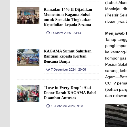
(Lubuk Alun
Maninjau di
Ramadan 1446 H Dijadikan
Momentum Kagama Sulsel
(Pesisir Se
untuk Semakin Tingkatkan
ribuan jiwa
Kepedulian kepada Sesama
Menjawab K
14 Maret 2025 | 23:14
Tahap tang
penghimpuna
KAGAMA Sumut Salurkan
ke kantong
Bantuan kepada Korban
kompor gas 
Bencana Banjir
Pesisir Sel
7 Desember 2024 | 20:06
sarung, keb
Agam—Batang
CCTV peman
“Love in Every Drop”: Aksi
(bahan pang
Donor Darah KAGAMA Babel
dan relawan
Disambut Antusias
15 Februari 2026 | 9:08