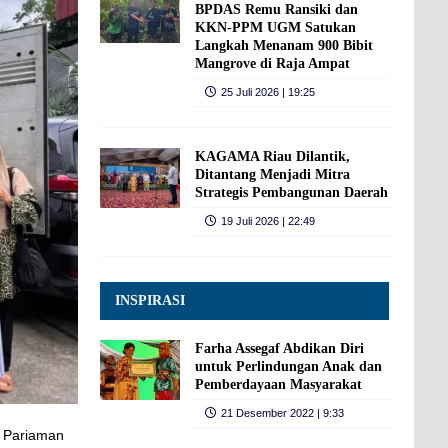
BPDAS Remu Ransiki dan
KKN-PPM UGM Satukan
Langkah Menanam 900 Bibit
Mangrove di Raja Ampat
25 Juli 2026 | 19:25
KAGAMA Riau Dilantik,
Ditantang Menjadi Mitra
Strategis Pembangunan Daerah
19 Juli 2026 | 22:49
INSPIRASI
Farha Assegaf Abdikan Diri
untuk Perlindungan Anak dan
Pemberdayaan Masyarakat
21 Desember 2022 | 9:33
g Pariaman