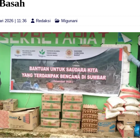
 Basah
ri 2026 | 11:36
Redaksi
Migunani