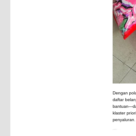
Dengan pola
daftar bela
bantuan—da
klaster prio
penyaluran.