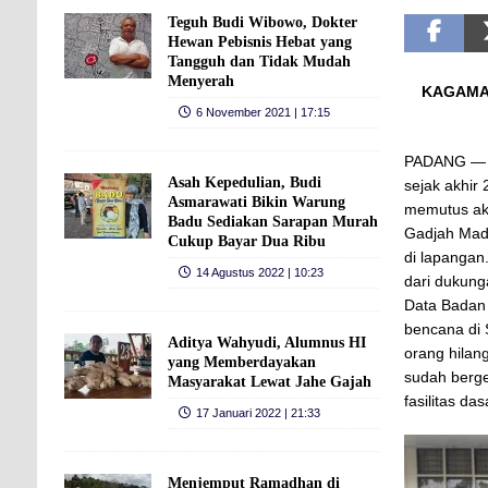
Teguh Budi Wibowo, Dokter
Hewan Pebisnis Hebat yang
Tangguh dan Tidak Mudah
Menyerah
KAGAMA S
6 November 2021 | 17:15
PADANG — D
Asah Kepedulian, Budi
sejak akhir
Asmarawati Bikin Warung
memutus aks
Badu Sediakan Sarapan Murah
Gadjah Mad
Cukup Bayar Dua Ribu
di lapangan
14 Agustus 2022 | 10:23
dari dukung
Data Badan
bencana di
Aditya Wahyudi, Alumnus HI
orang hilan
yang Memberdayakan
sudah berge
Masyarakat Lewat Jahe Gajah
fasilitas da
17 Januari 2022 | 21:33
Menjemput Ramadhan di