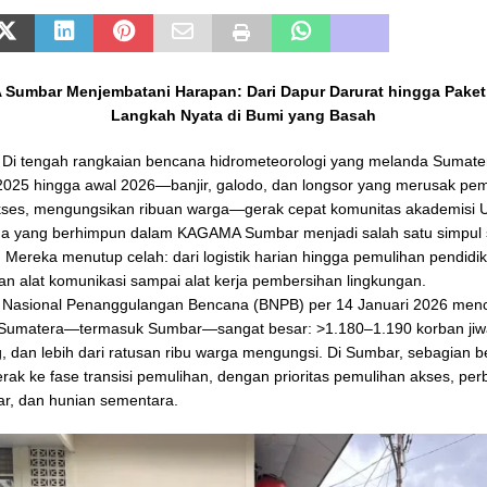
umbar Menjembatani Harapan: Dari Dapur Darurat hingga Paket
Langkah Nyata di Bumi yang Basah
i tengah rangkaian bencana hidrometeorologi yang melanda Sumate
 2025 hingga awal 2026—banjir, galodo, dan longsor yang merusak pe
es, mengungsi­kan ribuan warga—gerak cepat komunitas akademisi U
a yang berhimpun dalam KAGAMA Sumbar menjadi salah satu simpul s
. Mereka menutup celah: dari logistik harian hingga pemulihan pendidi
an alat komunikasi sampai alat kerja pembersihan lingkungan.
 Nasional Penanggulangan Bencana (BNPB) per 14 Januari 2026 menc
 Sumatera—termasuk Sumbar—sangat besar: >1.180–1.190 korban jiwa
g, dan lebih dari ratusan ribu warga mengungsi. Di Sumbar, sebagian b
rak ke fase transisi pemulihan, dengan prioritas pemulihan akses, per
sar, dan hunian sementara.