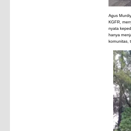
Agus Murdiy
KGFR, meny
nyata keped
hanya menj
komunitas, 