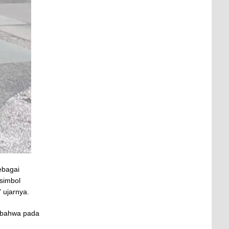
ebagai
simbol
 ujarnya.
n bahwa pada