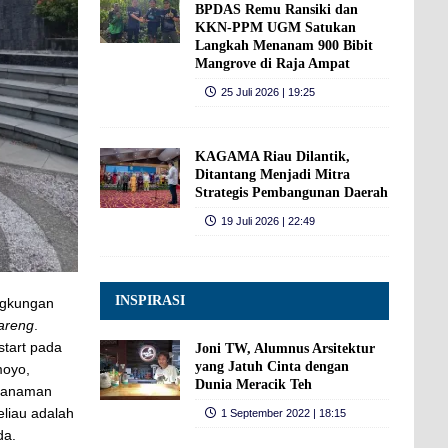
BPDAS Remu Ransiki dan
KKN-PPM UGM Satukan
Langkah Menanam 900 Bibit
Mangrove di Raja Ampat
25 Juli 2026 | 19:25
KAGAMA Riau Dilantik,
Ditantang Menjadi Mitra
Strategis Pembangunan Daerah
19 Juli 2026 | 22:49
INSPIRASI
ingkungan
bareng
.
start pada
Joni TW, Alumnus Arsitektur
yang Jatuh Cinta dengan
moyo,
Dunia Meracik Teh
enanaman
eliau adalah
1 September 2022 | 18:15
da.