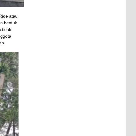
Ride atau
n bentuk
 tidak
nggota
an.