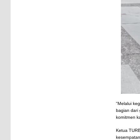
“Melalui ke
bagian dari
komitmen ka
Ketua TURB
kesempatan 