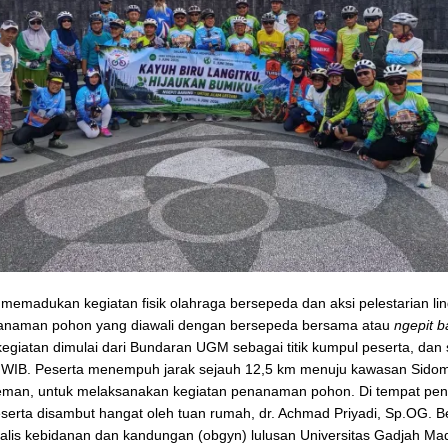
i memadukan kegiatan fisik olahraga bersepeda dan aksi pelestarian l
nanaman pohon yang diawali dengan bersepeda bersama atau
ngepit 
egiatan dimulai dari Bundaran UGM sebagai titik kumpul peserta, dan 
0 WIB. Peserta menempuh jarak sejauh 12,5 km menuju kawasan Sido
eman, untuk melaksanakan kegiatan penanaman pohon. Di tempat p
eserta disambut hangat oleh tuan rumah, dr. Achmad Priyadi, Sp.OG. B
ialis kebidanan dan kandungan (obgyn) lulusan Universitas Gadjah Ma