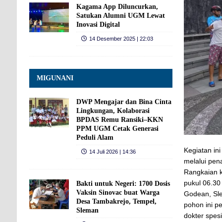
Kagama App Diluncurkan,
Satukan Alumni UGM Lewat
Inovasi Digital
14 Desember 2025 | 22:03
MIGUNANI
DWP Mengajar dan Bina Cinta
Lingkungan, Kolaborasi
BPDAS Remu Ransiki–KKN
PPM UGM Cetak Generasi
Peduli Alam
Kegiatan in
14 Juli 2026 | 14:36
melalui pe
Rangkaian k
pukul 06.3
Bakti untuk Negeri: 1700 Dosis
Vaksin Sinovac buat Warga
Godean, Sl
Desa Tambakrejo, Tempel,
pohon ini p
Sleman
dokter spes