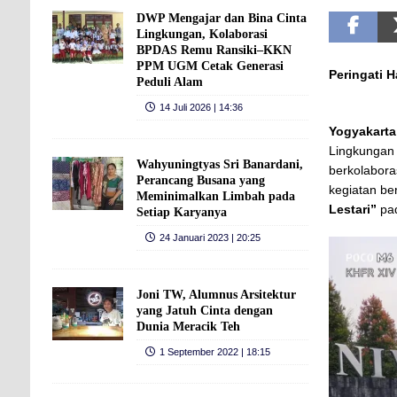
DWP Mengajar dan Bina Cinta
Lingkungan, Kolaborasi
BPDAS Remu Ransiki–KKN
PPM UGM Cetak Generasi
Peringati 
Peduli Alam
14 Juli 2026 | 14:36
Yogyakarta
Lingkungan
Wahyuningtyas Sri Banardani,
berkolabor
Perancang Busana yang
kegiatan be
Meminimalkan Limbah pada
Lestari”
pad
Setiap Karyanya
24 Januari 2023 | 20:25
Joni TW, Alumnus Arsitektur
yang Jatuh Cinta dengan
Dunia Meracik Teh
1 September 2022 | 18:15