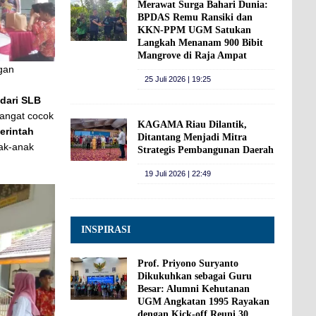
Merawat Surga Bahari Dunia:
BPDAS Remu Ransiki dan
KKN-PPM UGM Satukan
Langkah Menanam 900 Bibit
Mangrove di Raja Ampat
gan
25 Juli 2026 | 19:25
dari SLB
 sangat cocok
KAGAMA Riau Dilantik,
erintah
Ditantang Menjadi Mitra
ak-anak
Strategis Pembangunan Daerah
19 Juli 2026 | 22:49
INSPIRASI
Prof. Priyono Suryanto
Dikukuhkan sebagai Guru
Besar: Alumni Kehutanan
UGM Angkatan 1995 Rayakan
dengan Kick-off Reuni 30