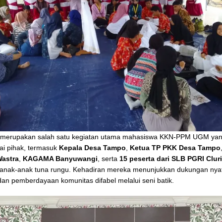
i merupakan salah satu kegiatan utama mahasiswa KKN-PPM UGM yang
ai pihak, termasuk
Kepala Desa Tampo
,
Ketua TP PKK Desa Tampo
Wastra
,
KAGAMA Banyuwangi
, serta
15 peserta dari SLB PGRI Clur
anak-anak tuna rungu. Kehadiran mereka menunjukkan dukungan nya
 dan pemberdayaan komunitas difabel melalui seni batik.