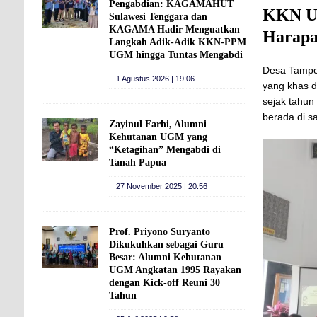
Pengabdian: KAGAMAHUT
KKN UG
Sulawesi Tenggara dan
KAGAMA Hadir Menguatkan
Harap
Langkah Adik-Adik KKN-PPM
UGM hingga Tuntas Mengabdi
Desa Tampo,
1 Agustus 2026 | 19:06
yang khas da
sejak tahun
berada di s
Zayinul Farhi, Alumni
Kehutanan UGM yang
“Ketagihan” Mengabdi di
Tanah Papua
27 November 2025 | 20:56
Prof. Priyono Suryanto
Dikukuhkan sebagai Guru
Besar: Alumni Kehutanan
UGM Angkatan 1995 Rayakan
dengan Kick-off Reuni 30
Tahun