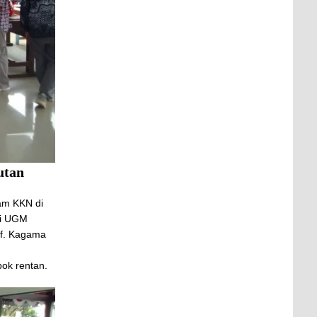
utan
ram KKN di
ni UGM
if. Kagama
pok rentan.