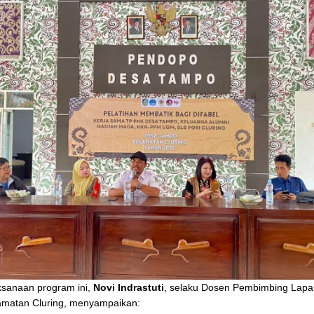
ksanaan program ini,
Novi Indrastuti
, selaku Dosen Pembimbing Lap
amatan Cluring, menyampaikan: