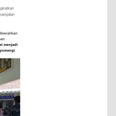
ngkatkan
erampilan
diserahkan
han
at menjadi
nyuwangi
.