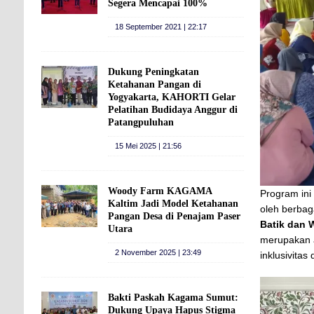
Segera Mencapai 100%
18 September 2021 | 22:17
Dukung Peningkatan
Ketahanan Pangan di
Yogyakarta, KAHORTI Gelar
Pelatihan Budidaya Anggur di
Patangpuluhan
15 Mei 2025 | 21:56
Woody Farm KAGAMA
Program in
Kaltim Jadi Model Ketahanan
oleh berbag
Pangan Desa di Penajam Paser
Batik dan 
Utara
merupakan 
2 November 2025 | 23:49
inklusivitas
Bakti Paskah Kagama Sumut:
Dukung Upaya Hapus Stigma