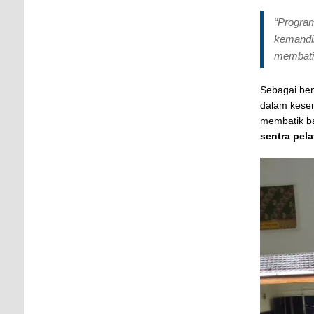
“Program
kemandir
membatik
Sebagai be
dalam kesem
membatik ba
sentra pel