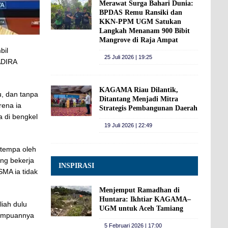
Merawat Surga Bahari Dunia:
BPDAS Remu Ransiki dan
KKN-PPM UGM Satukan
Langkah Menanam 900 Bibit
Mangrove di Raja Ampat
bil
25 Juli 2026 | 19:25
ADIRA
KAGAMA Riau Dilantik,
u, dan tanpa
Ditantang Menjadi Mitra
rena ia
Strategis Pembangunan Daerah
a di bengkel
19 Juli 2026 | 22:49
itempa oleh
ng bekerja
INSPIRASI
SMA ia tidak
Menjemput Ramadhan di
Huntara: Ikhtiar KAGAMA–
liah dulu
UGM untuk Aceh Tamiang
mampuannya
5 Februari 2026 | 17:00