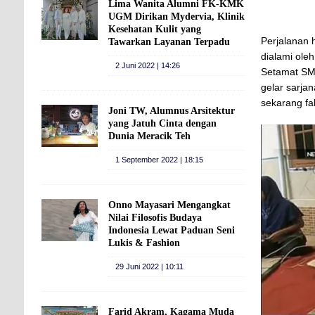
Lima Wanita Alumni FK-KMK
UGM Dirikan Mydervia, Klinik
Kesehatan Kulit yang
Perjalanan 
Tawarkan Layanan Terpadu
dialami ole
2 Juni 2022 | 14:26
Setamat SMA
gelar sarja
sekarang fa
Joni TW, Alumnus Arsitektur
yang Jatuh Cinta dengan
Dunia Meracik Teh
1 September 2022 | 18:15
Onno Mayasari Mengangkat
Nilai Filosofis Budaya
Indonesia Lewat Paduan Seni
Lukis & Fashion
29 Juni 2022 | 10:11
Farid Akram, Kagama Muda