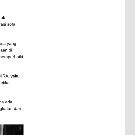
tuk
asi sofa,
desa yang
jaan di
 memperbaiki
IRA, yaitu
etika
ena ada
gkatan dari