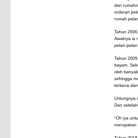
dari rumahn
orderan pek
rumah pelan
Tahun 2006, 
Awalnya ia 
pelan-pelan 
Tahun 2009,
bayam. Seb
oleh banya
sehingga me
terkena da
Untungnya s
Dan setelah
“Oh iya unt
merupakan s
Tahun 2018 