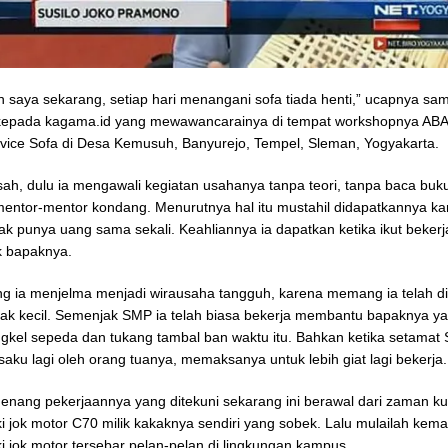
ah saya sekarang, setiap hari menangani sofa tiada henti,” ucapnya sam
kepada kagama.id yang mewawancarainya di tempat workshopnya AB
vice Sofa di Desa Kemusuh, Banyurejo, Tempel, Sleman, Yogyakarta.
isah, dulu ia mengawali kegiatan usahanya tanpa teori, tanpa baca buk
entor-mentor kondang. Menurutnya hal itu mustahil didapatkannya ka
k punya uang sama sekali. Keahliannya ia dapatkan ketika ikut bekerj
k bapaknya.
ng ia menjelma menjadi wirausaha tangguh, karena memang ia telah d
ak kecil. Semenjak SMP ia telah biasa bekerja membantu bapaknya ya
gkel sepeda dan tukang tambal ban waktu itu. Bahkan ketika setamat 
saku lagi oleh orang tuanya, memaksanya untuk lebih giat lagi bekerja.
enang pekerjaannya yang ditekuni sekarang ini berawal dari zaman ku
 jok motor C70 milik kakaknya sendiri yang sobek. Lalu mulailah ke
 jok motor tersebar pelan-pelan di lingkungan kampus.