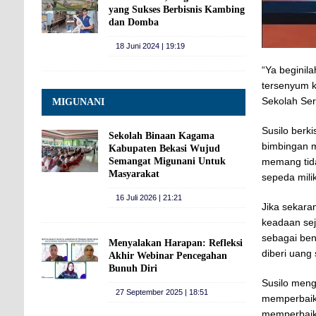
yang Sukses Berbisnis Kambing
dan Domba
18 Juni 2024 | 19:19
“Ya beginil
tersenyum 
Sekolah Ser
MIGUNANI
Susilo berk
Sekolah Binaan Kagama
bimbingan m
Kabupaten Bekasi Wujud
Semangat Migunani Untuk
memang tida
Masyarakat
sepeda mili
16 Juli 2026 | 21:21
Jika sekara
keadaan sej
sebagai ben
Menyalakan Harapan: Refleksi
diberi uang 
Akhir Webinar Pencegahan
Bunuh Diri
Susilo meng
27 September 2025 | 18:51
memperbaiki
memperbaiki