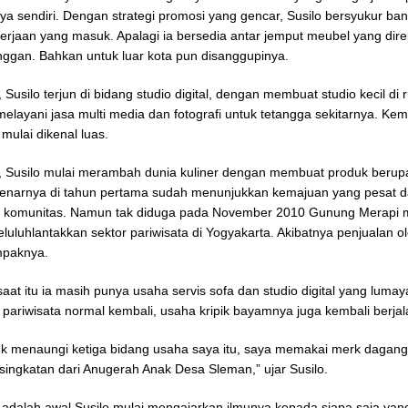
ya sendiri. Dengan strategi promosi yang gencar, Susilo bersyukur ba
erjaan yang masuk. Apalagi ia bersedia antar jemput meubel yang dire
ggan. Bahkan untuk luar kota pun disanggupinya.
Susilo terjun di bidang studio digital, dengan membuat studio kecil di
melayani jasa multi media dan fotografi untuk tetangga sekitarnya. Ke
mulai dikenal luas.
 Susilo mulai merambah dunia kuliner dengan membuat produk berupa
enarnya di tahun pertama sudah menunjukkan kemajuan yang pesat d
k komunitas. Namun tak diduga pada November 2010 Gunung Merapi 
luluhlantakkan sektor pariwisata di Yogyakarta. Akibatnya penjualan o
mpaknya.
aat itu ia masih punya usaha servis sofa dan studio digital yang lumay
 pariwisata normal kembali, usaha kripik bayamnya juga kembali berjal
uk menaungi ketiga bidang usaha saya itu, saya memakai merk dagan
ingkatan dari Anugerah Anak Desa Sleman,” ujar Susilo.
adalah awal Susilo mulai mengajarkan ilmunya kepada siapa saja yang 