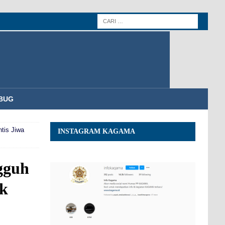
BUG
tis Jiwa
INSTAGRAM KAGAMA
gguh
ak