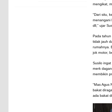
mengikat, m
“Dari situ,
menangani b
dll,” ujar Sus
Pada tahun 
tidak jauh 
rumahnya. B
jok motor, 
Susilo inga
merk dagang
membikin pr
“Mas Agus N
bakat dirag
ada bakat di