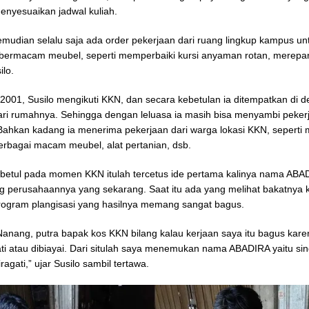
enyesuaikan jadwal kuliah.
 kemudian selalu saja ada order pekerjaan dari ruang lingkup kampus un
ermacam meubel, seperti memperbaiki kursi anyaman rotan, merepar
ilo.
2001, Susilo mengikuti KKN, dan secara kebetulan ia ditempatkan di 
dari rumahnya. Sehingga dengan leluasa ia masih bisa menyambi peker
ahkan kadang ia menerima pekerjaan dari warga lokasi KKN, seperti
berbagai macam meubel, alat pertanian, dsb.
t betul pada momen KKN itulah tercetus ide pertama kalinya nama ABAD
 perusahaannya yang sekarang. Saat itu ada yang melihat bakatnya k
ogram plangisasi yang hasilnya memang sangat bagus.
anang, putra bapak kos KKN bilang kalau kerjaan saya itu bagus kar
ati atau dibiayai. Dari situlah saya menemukan nama ABADIRA yaitu sin
ragati,” ujar Susilo sambil tertawa.