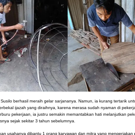
Susilo berhasil meraih gelar sarjananya. Namun, ia kurang tertarik un
erbekal ijazah yang diraihnya, karena merasa sudah nyaman di pekerja
berburu pekerjaan, ia justru semakin memantabkan hati melanjutkan pe
tisnya sejak sekitar 3 tahun sebelumnya.
kan usahanya dibantu 1 orang karyawan dan mitra yang mengerjakan 