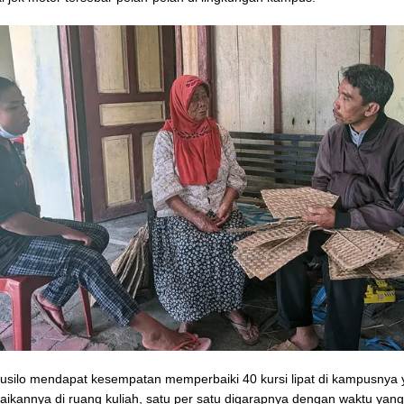
silo mendapat kesempatan memperbaiki 40 kursi lipat di kampusnya 
aikannya di ruang kuliah, satu per satu digarapnya dengan waktu yang