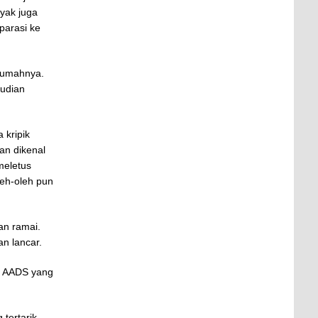
nyak juga
parasi ke
 rumahnya.
mudian
 kripik
an dikenal
meletus
leh-oleh pun
an ramai.
an lancar.
g AADS yang
tertarik