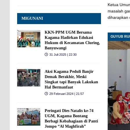
Ketua Umum
masalah gan
diharapkan
MIGUNANI
KKN-PPM UGM Bersama
GUYUB R
Kagama Hadirkan Edukasi
Hukum di Kecamatan Cluring,
Banyuwangi
31 Juli 2025 | 22:30
Aksi Kagama Peduli Banjir
Demak Berakhir, Meski
Singkat tapi Banyak Lakukan
Hal Bermanfaat
29 Februari 2024 | 21:57
Peringati Dies Natalis ke-74
UGM, Kagama Bontang
Berbagi Kebahagiaan di Panti
Jompo “Al Maghfirah”