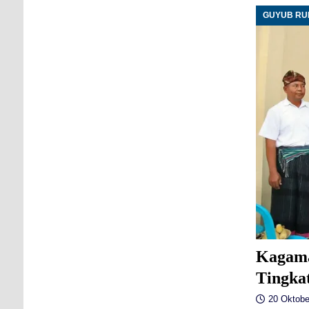
GUYUB R
Kagama
Tingka
20 Oktobe