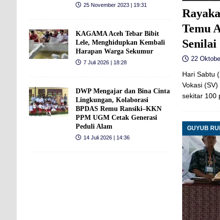
25 November 2023 | 19:31
Rayaka
Temu A
KAGAMA Aceh Tebar Bibit
Senilai
Lele, Menghidupkan Kembali
Harapan Warga Sekumur
22 Oktobe
7 Juli 2026 | 18:28
Hari Sabtu 
Vokasi (SV)
DWP Mengajar dan Bina Cinta
sekitar 100
Lingkungan, Kolaborasi
BPDAS Remu Ransiki–KKN
PPM UGM Cetak Generasi
Peduli Alam
GUYUB R
14 Juli 2026 | 14:36