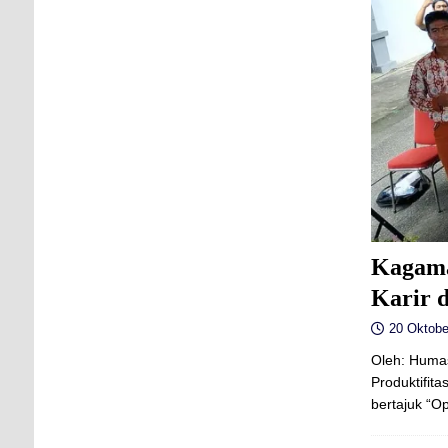
Kagama
Karir 
20 Oktobe
Oleh: Humas
Produktifit
bertajuk “