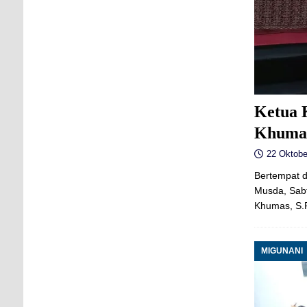
Ketua K
Khuma
22 Oktobe
Bertempat d
Musda, Sabt
Khumas, S.P
MIGUNANI