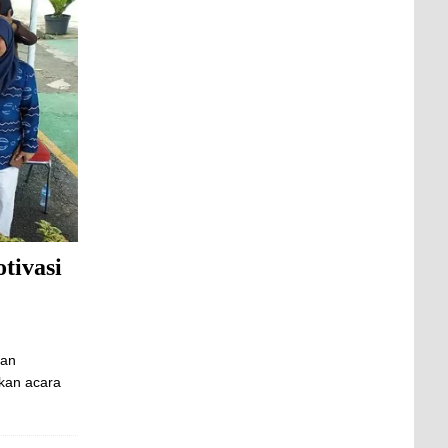
tivasi
dan
kan acara