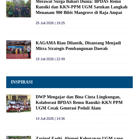
Merawat Surga Bahari Dunia: BPDAS Remu
Ransiki dan KKN-PPM UGM Satukan Langkah
Menanam 900 Bibit Mangrove di Raja Ampat
25 Juli 2026 | 19:25
KAGAMA Riau Dilantik, Ditantang Menjadi
Mitra Strategis Pembangunan Daerah
19 Juli 2026 | 22:49
INSPIRASI
DWP Mengajar dan Bina Cinta Lingkungan,
Kolaborasi BPDAS Remu Ransiki–KKN PPM
UGM Cetak Generasi Peduli Alam
14 Juli 2026 | 14:36
Zayinul Farhi, Alumni Kehutanan UGM yang