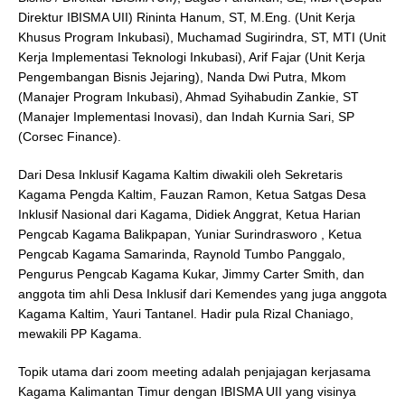
Direktur IBISMA UII) Rininta Hanum, ST, M.Eng. (Unit Kerja
Khusus Program Inkubasi), Muchamad Sugirindra, ST, MTI (Unit
Kerja Implementasi Teknologi Inkubasi), Arif Fajar (Unit Kerja
Pengembangan Bisnis Jejaring), Nanda Dwi Putra, Mkom
(Manajer Program Inkubasi), Ahmad Syihabudin Zankie, ST
(Manajer Implementasi Inovasi), dan Indah Kurnia Sari, SP
(Corsec Finance).
Dari Desa Inklusif Kagama Kaltim diwakili oleh Sekretaris
Kagama Pengda Kaltim, Fauzan Ramon, Ketua Satgas Desa
Inklusif Nasional dari Kagama, Didiek Anggrat, Ketua Harian
Pengcab Kagama Balikpapan, Yuniar Surindrasworo , Ketua
Pengcab Kagama Samarinda, Raynold Tumbo Panggalo,
Pengurus Pengcab Kagama Kukar, Jimmy Carter Smith, dan
anggota tim ahli Desa Inklusif dari Kemendes yang juga anggota
Kagama Kaltim, Yauri Tantanel. Hadir pula Rizal Chaniago,
mewakili PP Kagama.
Topik utama dari zoom meeting adalah penjajagan kerjasama
Kagama Kalimantan Timur dengan IBISMA UII yang visinya