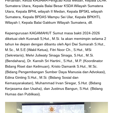
Pertanian, Ketua KAGAMA Pengcab Kota Medan, Kepala DLHK
Sumatera Utara, Kepala Balai Besar KSDA Wilayah Sumatera
Utara, Kepala BPHL wilayah II Medan, Kepala BPSKL wilayah
Sumatera, Kepala BPDAS Wampu Sei Ular, Kepala BPKHTL
Wilayah I, Kepala Balai Gakkum Wilayah Sumatera, dll.
Kepengurusan KAGAMAHUT Sumut masa bakti 2024-2026
diketuai oleh Kusnadi S,Hut., M.Si. Ia akan memimpin selama 2
tahun ke depan dengan dibantu oleh Apri Dwi Sumarah S.Hut.,
M.Sc., M.S.E (Wakil Ketua), Fitri Noor Ch., S.Hut., MSi
(Sekretaris), Melvi Juliwaty Sinaga Sinaga, S.Hut., M.Si.
(Bendahara), Dr. Kansih Sri Hartini., S.Hut., M.P. (Koordinator
Bidang Riset dan Keilmuan), Kristo Damanik S.Hut., M.Sc.
(Bidang Pengembangan Sumber Daya Manusia dan Advokasi),
Edina Ginting S.Hut., M.Si. (Bidang Sosial dan
Kemasyarakatan), Muhammad Irvan Siregar, S.Hut. (Bidang
Kerjasama dan Usaha), dan Justinus Bangun, S.Hut. (Bidang
Humas dan Publikasi).