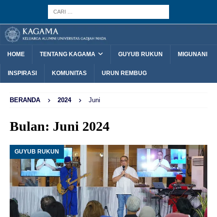
HOME
TENTANG KAGAMA
GUYUB RUKUN
MIGUNANI
INSPIRASI
KOMUNITAS
URUN REMBUG
BERANDA
2024
Juni
Bulan:
Juni 2024
GUYUB RUKUN