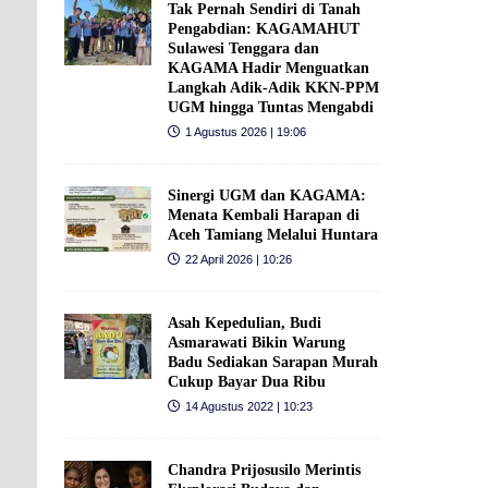
Tak Pernah Sendiri di Tanah
Pengabdian: KAGAMAHUT
Sulawesi Tenggara dan
KAGAMA Hadir Menguatkan
Langkah Adik-Adik KKN-PPM
UGM hingga Tuntas Mengabdi
1 Agustus 2026 | 19:06
Sinergi UGM dan KAGAMA:
Menata Kembali Harapan di
Aceh Tamiang Melalui Huntara
22 April 2026 | 10:26
Asah Kepedulian, Budi
Asmarawati Bikin Warung
Badu Sediakan Sarapan Murah
Cukup Bayar Dua Ribu
14 Agustus 2022 | 10:23
Chandra Prijosusilo Merintis