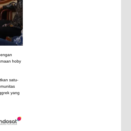
dengan
samaan hoby
tkan satu-
komunitas
ggrek yang