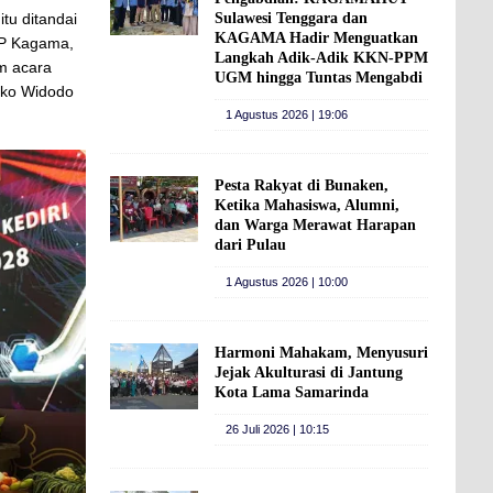
Sulawesi Tenggara dan
tu ditandai
KAGAMA Hadir Menguatkan
PP Kagama,
Langkah Adik-Adik KKN-PPM
am acara
UGM hingga Tuntas Mengabdi
uko Widodo
1 Agustus 2026 | 19:06
Pesta Rakyat di Bunaken,
Ketika Mahasiswa, Alumni,
dan Warga Merawat Harapan
dari Pulau
1 Agustus 2026 | 10:00
Harmoni Mahakam, Menyusuri
Jejak Akulturasi di Jantung
Kota Lama Samarinda
26 Juli 2026 | 10:15