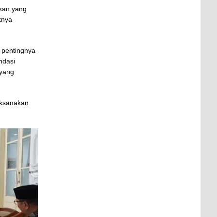
kan yang
knya
 pentingnya
ndasi
 yang
aksanakan