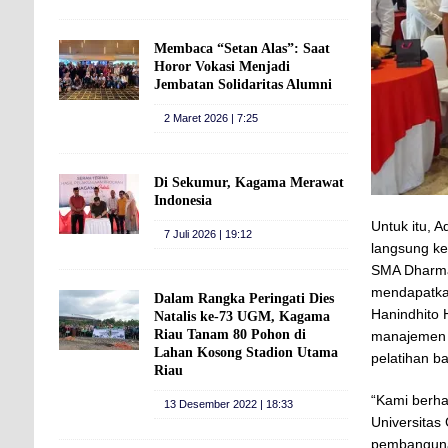
Membaca “Setan Alas”: Saat
Horor Vokasi Menjadi
Jembatan Solidaritas Alumni
2 Maret 2026 | 7:25
Di Sekumur, Kagama Merawat
Indonesia
Untuk itu, 
7 Juli 2026 | 19:12
langsung ke
SMA Dharma 
mendapatkan 
Dalam Rangka Peringati Dies
Hanindhito
Natalis ke-73 UGM, Kagama
Riau Tanam 80 Pohon di
manajemen d
Lahan Kosong Stadion Utama
pelatihan b
Riau
“Kami berha
13 Desember 2022 | 18:33
Universitas
pembangunan