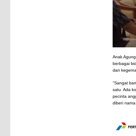
Anak Agung 
berbagai bi
dan kegemar
“Sangat ba
satu. Ada ko
pecinta ang
diberi nam