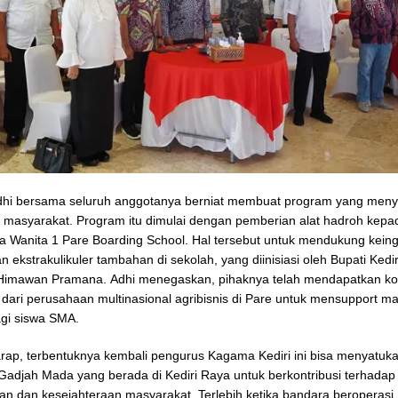
Adhi bersama seluruh anggotanya berniat membuat program yang men
 masyarakat. Program itu dimulai dengan pemberian alat hadroh kepa
Wanita 1 Pare Boarding School. Hal tersebut untuk mendukung keing
ekstrakulikuler tambahan di sekolah, yang diinisiasi oleh Bupati Kedir
 Himawan Pramana. Adhi menegaskan, pihaknya telah mendapatkan k
ari perusahaan multinasional agribisnis di Pare untuk mensupport m
agi siswa SMA.
rap, terbentuknya kembali pengurus Kagama Kediri ini bisa menyatuk
 Gadjah Mada yang berada di Kediri Raya untuk berkontribusi terhadap
 dan kesejahteraan masyarakat. Terlebih ketika bandara beroperasi,