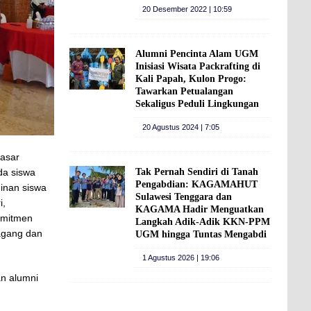
20 Desember 2022 | 10:59
Alumni Pencinta Alam UGM
Inisiasi Wisata Packrafting di
Kali Papah, Kulon Progo:
Tawarkan Petualangan
Sekaligus Peduli Lingkungan
20 Agustus 2024 | 7:05
yasar
Tak Pernah Sendiri di Tanah
da siswa
Pengabdian: KAGAMAHUT
inan siswa
Sulawesi Tenggara dan
i,
KAGAMA Hadir Menguatkan
omitmen
Langkah Adik-Adik KKN-PPM
agang dan
UGM hingga Tuntas Mengabdi
1 Agustus 2026 | 19:06
an alumni