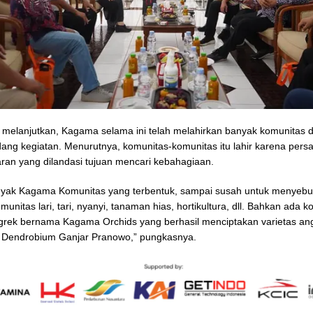
melanjutkan, Kagama selama ini telah melahirkan banyak komunitas 
dang kegiatan. Menurutnya, komunitas-komunitas itu lahir karena per
an yang dilandasi tujuan mencari kebahagiaan.
nyak Kagama Komunitas yang terbentuk, sampai susah untuk menyebu
munitas lari, tari, nyanyi, tanaman hias, hortikultura, dll. Bahkan ada 
grek bernama Kagama Orchids yang berhasil menciptakan varietas an
a Dendrobium Ganjar Pranowo,” pungkasnya.