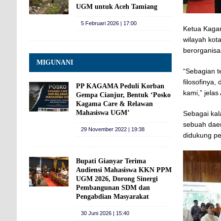
UGM untuk Aceh Tamiang
5 Februari 2026 | 17:00
Ketua Kagam
wilayah kot
berorganisa
MIGUNANI
“Sebagian 
filosofinya,
PP KAGAMA Peduli Korban
kami,” jelas
Gempa Cianjur, Bentuk ‘Posko
Kagama Care & Relawan
Mahasiswa UGM’
Sebagai kal
sebuah daer
29 November 2022 | 19:38
didukung p
Bupati Gianyar Terima
Audiensi Mahasiswa KKN PPM
UGM 2026, Dorong Sinergi
Pembangunan SDM dan
Pengabdian Masyarakat
30 Juni 2026 | 15:40