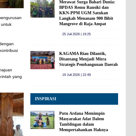
Merawat Surga Bahari Dunia:
BPDAS Remu Ransiki dan
KKN-PPM UGM Satukan
epengurusan
Langkah Menanam 900 Bibit
Mangrove di Raja Ampat
 untuk
25 Juli 2026 | 19:25
 dengan
kontribusi
KAGAMA Riau Dilantik,
Ditantang Menjadi Mitra
Strategis Pembangunan Daerah
emajuan
19 Juli 2026 | 22:49
rintah yang
INSPIRASI
Putu Ardana Memimpin
Masyarakat Adat Dalem
Tamblingan dalam
Mempertahankan Haknya