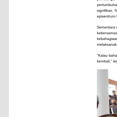
pertumbuha
signifikan.
episentrum 
Sementara 
kebersamaa
kebahagiaa
melaksanak
“Kalau baha
kembali,” t