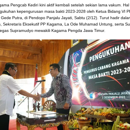
ama Pengcab Kediri kini aktif kembali setelah sekian lama vakum. Hal i
gukuhan kepengurusan masa bakti 2023-2028 oleh Ketua Bidang VI 
Gede Putra, di Pendopo Panjalu Jayati, Sabtu (2/12). Turut hadir dal
, Sekretaris Eksekutif PP Kagama, La Ode Muhamad Untung, serta S
 Tegas Supramudyo mewakili Kagama Pengda Jawa Timur.