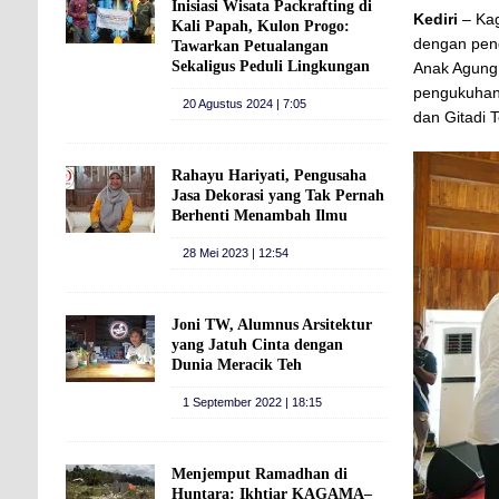
Inisiasi Wisata Packrafting di
Kediri
– Kag
Kali Papah, Kulon Progo:
dengan pen
Tawarkan Petualangan
Sekaligus Peduli Lingkungan
Anak Agung 
pengukuhan
20 Agustus 2024 | 7:05
dan Gitadi
Rahayu Hariyati, Pengusaha
Jasa Dekorasi yang Tak Pernah
Berhenti Menambah Ilmu
28 Mei 2023 | 12:54
Joni TW, Alumnus Arsitektur
yang Jatuh Cinta dengan
Dunia Meracik Teh
1 September 2022 | 18:15
Menjemput Ramadhan di
Huntara: Ikhtiar KAGAMA–