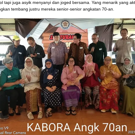
l tapi juga asyik menyanyi dan joged bersama. Yang menarik yang akt
kan tembang justru mereka senior-senior angkatan 70-an.