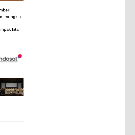
emberi
as mungkin.
ompak kita