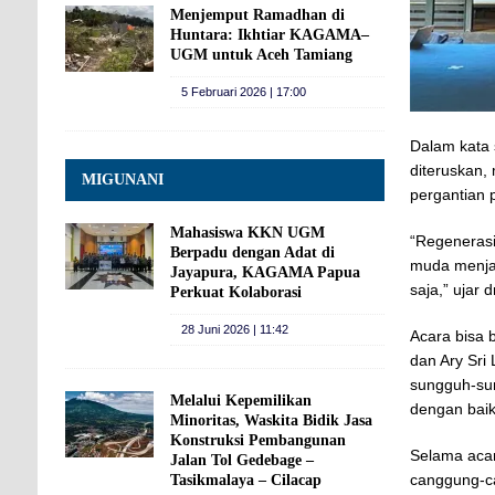
Menjemput Ramadhan di
Huntara: Ikhtiar KAGAMA–
UGM untuk Aceh Tamiang
5 Februari 2026 | 17:00
Dalam kata 
diteruskan,
MIGUNANI
pergantian 
Mahasiswa KKN UGM
“Regenerasi
Berpadu dengan Adat di
muda menja
Jayapura, KAGAMA Papua
saja,” ujar 
Perkuat Kolaborasi
28 Juni 2026 | 11:42
Acara bisa 
dan Ary Sri
sungguh-su
Melalui Kepemilikan
dengan baik
Minoritas, Waskita Bidik Jasa
Konstruksi Pembangunan
Selama acar
Jalan Tol Gedebage –
canggung-ca
Tasikmalaya – Cilacap