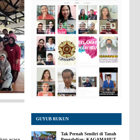
GUYUB RUKUN
Tak Pernah Sendiri di Tanah
kan acara
Pengabdian: KAGAMAHUT