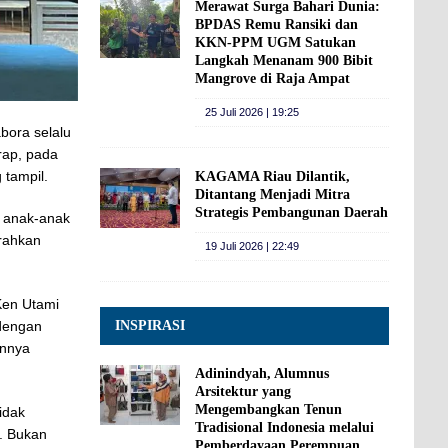
Merawat Surga Bahari Dunia:
BPDAS Remu Ransiki dan
KKN-PPM UGM Satukan
Langkah Menanam 900 Bibit
Mangrove di Raja Ampat
25 Juli 2026 | 19:25
bora selalu
rap, pada
 tampil.
KAGAMA Riau Dilantik,
Ditantang Menjadi Mitra
Strategis Pembangunan Daerah
a anak-anak
rahkan
19 Juli 2026 | 22:49
Ken Utami
INSPIRASI
 dengan
annya
Adinindyah, Alumnus
Arsitektur yang
Mengembangkan Tenun
idak
Tradisional Indonesia melalui
. Bukan
Pemberdayaan Perempuan