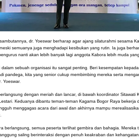
sambutannya, dr. Yoeswar berharap agar ajang silaturahmi sesama Ka
 meski semuanya juga menghadapi kesibukan yang rutin. Ia juga berha
pengurus nanti akan lebih banyak lagi anggota Kabora lebih muda yang
 dalam sebuah organisasi itu sangat penting. Beri kesempatan kepad
di pandega, kita yang senior cukup membimbing mereka serta menga
dr. Yoeswar.
berlangsung dengan meriah dan lancar, di bawah koordinator Sitawati 
 Lestari. Keduanya dibantu teman-teman Kagama Bogor Raya bekerja
ngguh menggagas acara dari awal dan akhirnya mampu merealisasik
.
a berlangsung, semua peserta terlihat gembira dan bahagia. Mereka t
nggung saling berinteraksi dengan penuh keakraban dan kehangatan