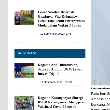
Lewat Sekolah Beternak
Gratisnya, Vita Krisnadewi
Cetak 1000 Lebih Entrepreneur
Muda dalam Waktu 3 Tahun
12 September 2022 | 9:48
MIGUNANI
Kagama App Diluncurkan,
Satukan Alumni UGM Lewat
Inovasi Digital
14 Desember 2025 | 22:03
Penyerahan
Pada hari S
Kagama Karanganyar Sinergi
simbolis do
RSUD Karanganyar Menggelar
Bencana. Me
Vaksinasi Covid-19 untuk
Wasekjen V