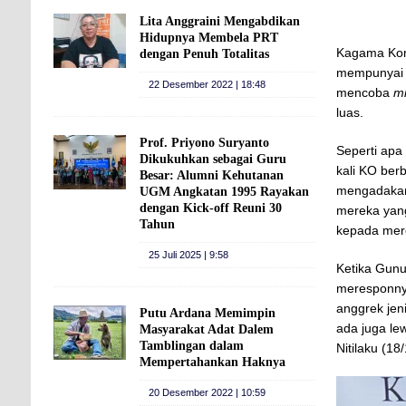
Lita Anggraini Mengabdikan
Hidupnya Membela PRT
Kagama Kom
dengan Penuh Totalitas
mempunyai h
22 Desember 2022 | 18:48
mencoba
m
luas.
Prof. Priyono Suryanto
Seperti apa
Dikukuhkan sebagai Guru
kali KO ber
Besar: Alumni Kehutanan
mengadakan
UGM Angkatan 1995 Rayakan
dengan Kick-off Reuni 30
mereka yan
Tahun
kepada mer
25 Juli 2025 | 9:58
Ketika Gunu
meresponny
anggrek jen
Putu Ardana Memimpin
ada juga le
Masyarakat Adat Dalem
Tamblingan dalam
Nitilaku (18
Mempertahankan Haknya
20 Desember 2022 | 10:59