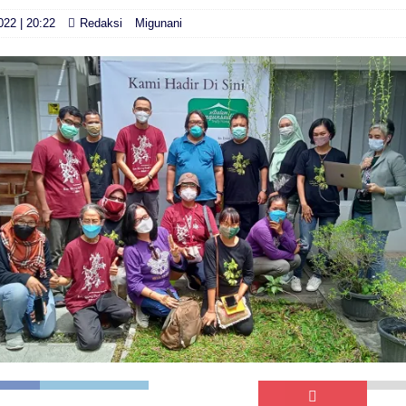
022 | 20:22
Redaksi
Migunani