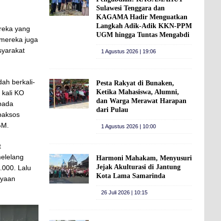
Sulawesi Tenggara dan
KAGAMA Hadir Menguatkan
Langkah Adik-Adik KKN-PPM
reka yang
UGM hingga Tuntas Mengabdi
 mereka juga
syarakat
1 Agustus 2026 | 19:06
ah berkali-
Pesta Rakyat di Bunaken,
Ketika Mahasiswa, Alumni,
 kali KO
dan Warga Merawat Harapan
pada
dari Pulau
baksos
GM.
1 Agustus 2026 | 10:00
t
elelang
Harmoni Mahakam, Menyusuri
Jejak Akulturasi di Jantung
.000. Lalu
Kota Lama Samarinda
ayaan
26 Juli 2026 | 10:15