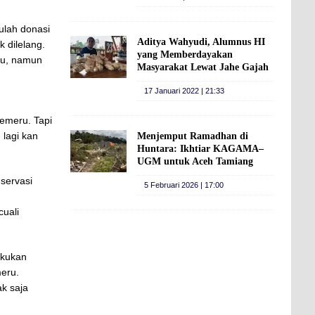
ulah donasi
Aditya Wahyudi, Alumnus HI
 dilelang.
yang Memberdayakan
ru, namun
Masyarakat Lewat Jahe Gajah
17 Januari 2022 | 21:33
Semeru. Tapi
 lagi kan
Menjemput Ramadhan di
Huntara: Ikhtiar KAGAMA–
UGM untuk Aceh Tamiang
servasi
5 Februari 2026 | 17:00
uali
akukan
meru.
k saja