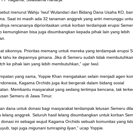
sebut menurut Wahju ‘Iwul’ Wulandari dari Bidang Dana Usaha KO, bar
ma. Saat ini masih ada 32 tanaman anggrek yang antri menunggu untuk
ilnya rencananya diprioritaskan untuk korban terdampak erupsi Seme
tup kemungkinan bisa juga disumbangkan kepada pihak lain yang lebih
an.
-lihat sikonnya. Prioritas memang untuk mereka yang terdampak erupsi 
dak tahu ke depannya gimana. Jika di Semeru sudah tidak membutuhkan
tch
ke pihak lain yang lebih membutuhkan,” ujar Iwul.
mpatan yang sama, Yoppie Khan mengatakan selain menjadi agen kon
Indonesia, Kagama Orchids juga ikut bergerak dalam bidang sosial
tan. Membantu masyarakat yang sedang tertimpa bencana, tak terkec
usan Semeru di Jawa Timur.
n dana untuk donasi bagi masyarakat terdampak letusan Semeru dil
 lelang anggrek. Seluruh hasil lelang disumbangkan untuk korban Se
donasi ini sebagai wujud Kagama Orchids sebuah komunitas yang tida
uyub, tapi juga
migunani tumraping liyan
,” ucap Yoppie.