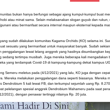
unitas bukan hanya berfungsi sebagai ajang kumpul-kumpul buat me
obi atau minat sama. Selain melaksanakan slogan guyub dan rukun,
igunani
atau bermanfaat secara internal maupun eksternal kepada ma
 yang sudah dilakukan komunitas Kagama Orchids (KO) selama ini. Sud
buat sesuatu yang bermanfaat untuk masyarakat banyak. Sudah sekian
 penggalangan lewat lelang anggrek yang hasilnya disumbangkan ke
g sedang tertimpa musibah. Juga mereka beberapa kali mengadakan 
eka yang terdampak Covid-19 di kampung-kampung dekat kampus U
ng Semeru meletus pada (4/12/2021) yang lalu, KO juga dengan cepa
a. Mereka melakukan penggalangan dana seperti biasanya. Mereka m
is Dendrobium 5 kali lewat FB, dan terkumpul sejumlah uang Rp. 8.270
wat pelelangan spesial anggrek Dendrobium Mahameru pada saat per
/12/2021), dengan penawar tertinggi nilainya Rp. 20 juta.