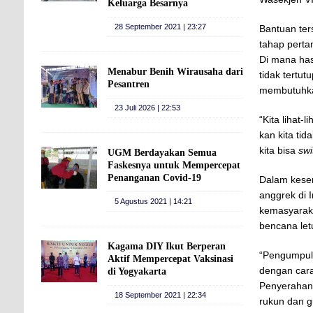
Keluarga Besarnya
28 September 2021 | 23:27
Bantuan ter
tahap perta
Di mana has
Menabur Benih Wirausaha dari
tidak tertu
Pesantren
membutuhk
23 Juli 2026 | 22:53
“Kita lihat
kan kita ti
kita bisa
swi
UGM Berdayakan Semua
Faskesnya untuk Mempercepat
Penanganan Covid-19
Dalam kese
anggrek di 
5 Agustus 2021 | 14:21
kemasyaraka
bencana let
Kagama DIY Ikut Berperan
“Pengumpula
Aktif Mempercepat Vaksinasi
dengan cara
di Yogyakarta
Penyerahan 
18 September 2021 | 22:34
rukun dan g