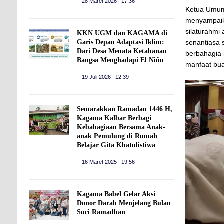
28 Maret 2026 | 17:36
Ketua Umum
menyampaik
silaturahm
KKN UGM dan KAGAMA di
Garis Depan Adaptasi Iklim:
senantiasa 
Dari Desa Menata Ketahanan
berbahagia 
Bangsa Menghadapi El Niño
manfaat bua
19 Juli 2026 | 12:39
Semarakkan Ramadan 1446 H,
Kagama Kalbar Berbagi
Kebahagiaan Bersama Anak-
anak Pemulung di Rumah
Belajar Gita Khatulistiwa
16 Maret 2025 | 19:56
Kagama Babel Gelar Aksi
Donor Darah Menjelang Bulan
Suci Ramadhan