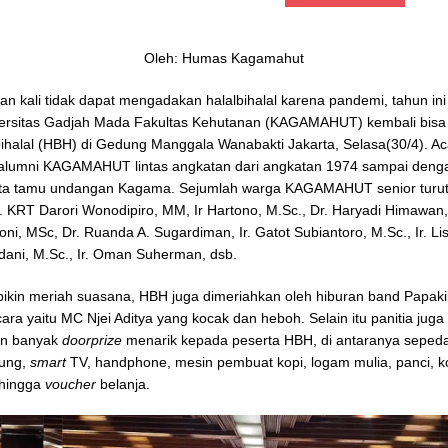
Oleh: Humas Kagamahut
ian kali tidak dapat mengadakan halalbihalal karena pandemi, tahun in
versitas Gadjah Mada Fakultas Kehutanan (KAGAMAHUT) kembali bisa
bihalal (HBH) di Gedung Manggala Wanabakti Jakarta, Selasa(30/4). Aca
 alumni KAGAMAHUT lintas angkatan dari angkatan 1974 sampai deng
erta tamu undangan Kagama. Sejumlah warga KAGAMAHUT senior turut 
r. KRT Darori Wonodipiro, MM, Ir Hartono, M.Sc., Dr. Haryadi Himawan, D
oni, MSc, Dr. Ruanda A. Sugardiman, Ir. Gatot Subiantoro, M.Sc., Ir. Li
ani, M.Sc., Ir. Oman Suherman, dsb.
kin meriah suasana, HBH juga dimeriahkan oleh hiburan band Papaki
ra yaitu MC Njei Aditya yang kocak dan heboh. Selain itu panitia juga
an banyak
doorprize
menarik kepada peserta HBH, di antaranya sepeda
ung,
smart
TV, handphone, mesin pembuat kopi, logam mulia, panci, k
 hingga
voucher
belanja.