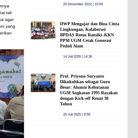
20 Desember 2022 | 10:59
annya
t tali
ya agar
DWP Mengajar dan Bina Cinta
mni yang
Lingkungan, Kolaborasi
erikan
BPDAS Remu Ransiki–KKN
PPM UGM Cetak Generasi
Peduli Alam
14 Juli 2026 | 14:36
Prof. Priyono Suryanto
Dikukuhkan sebagai Guru
Besar: Alumni Kehutanan
UGM Angkatan 1995 Rayakan
dengan Kick-off Reuni 30
Tahun
25 Juli 2025 | 9:58