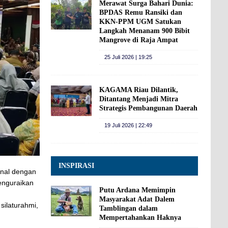
Merawat Surga Bahari Dunia:
BPDAS Remu Ransiki dan
KKN-PPM UGM Satukan
Langkah Menanam 900 Bibit
Mangrove di Raja Ampat
25 Juli 2026 | 19:25
KAGAMA Riau Dilantik,
Ditantang Menjadi Mitra
Strategis Pembangunan Daerah
19 Juli 2026 | 22:49
INSPIRASI
enal dengan
enguraikan
Putu Ardana Memimpin
Masyarakat Adat Dalem
ilaturahmi,
Tamblingan dalam
Mempertahankan Haknya