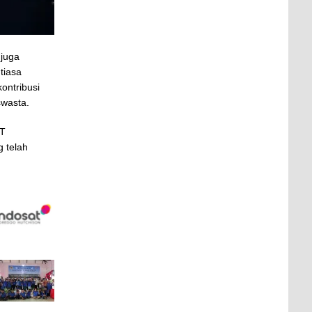
 juga
tiasa
ontribusi
swasta.
UT
g telah