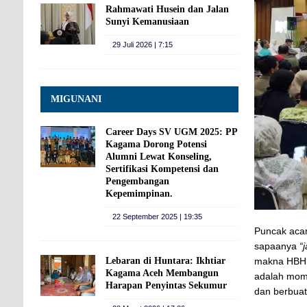
Rahmawati Husein dan Jalan
Sunyi Kemanusiaan
29 Juli 2026 | 7:15
MIGUNANI
Career Days SV UGM 2025: PP
Kagama Dorong Potensi
Alumni Lewat Konseling,
Sertifikasi Kompetensi dan
Pengembangan
Kepemimpinan.
22 September 2025 | 19:35
Puncak acar
sapaanya
“
Lebaran di Huntara: Ikhtiar
makna HBH s
Kagama Aceh Membangun
adalah mome
Harapan Penyintas Sekumur
dan berbuat 