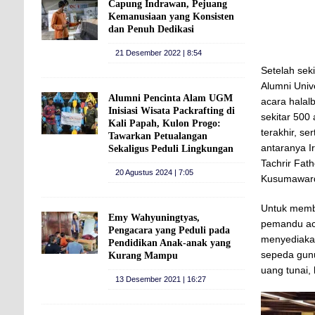
Capung Indrawan, Pejuang
Kemanusiaan yang Konsisten
dan Penuh Dedikasi
21 Desember 2022 | 8:54
Setelah sek
Alumni Uni
Alumni Pencinta Alam UGM
acara halal
Inisiasi Wisata Packrafting di
sekitar 500
Kali Papah, Kulon Progo:
terakhir, s
Tawarkan Petualangan
antaranya I
Sekaligus Peduli Lingkungan
Tachrir Fath
20 Agustus 2024 | 7:05
Kusumaward
Untuk membi
Emy Wahyuningtyas,
pemandu aca
Pengacara yang Peduli pada
menyediak
Pendidikan Anak-anak yang
sepeda gun
Kurang Mampu
uang tunai,
13 Desember 2021 | 16:27