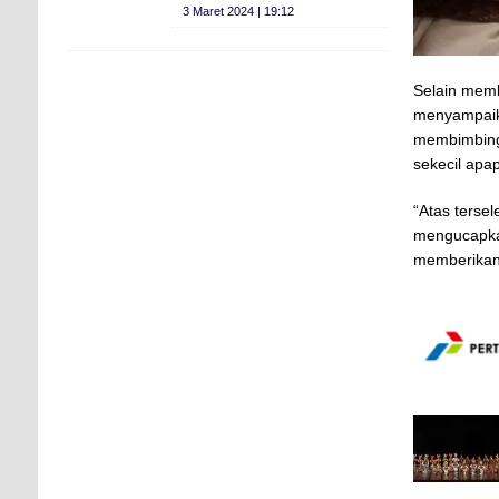
3 Maret 2024 | 19:12
Selain memb
menyampaik
membimbing 
sekecil apa
“Atas terse
mengucapkan
memberikan