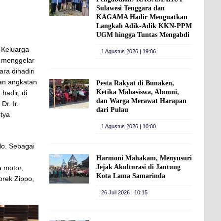
Sulawesi Tenggara dan
KAGAMA Hadir Menguatkan
Langkah Adik-Adik KKN-PPM
UGM hingga Tuntas Mengabdi
i Keluarga
1 Agustus 2026 | 19:06
 menggelar
ra dihadiri
an angkatan
Pesta Rakyat di Bunaken,
Ketika Mahasiswa, Alumni,
hadir, di
dan Warga Merawat Harapan
r. Ir.
dari Pulau
stya
1 Agustus 2026 | 10:00
lo. Sebagai
Harmoni Mahakam, Menyusuri
Jejak Akulturasi di Jantung
 motor,
Kota Lama Samarinda
orek Zippo,
26 Juli 2026 | 10:15