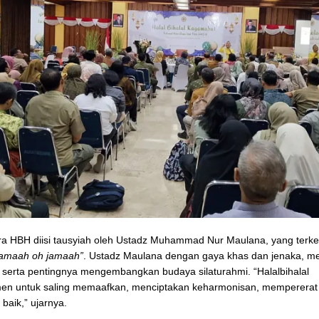
a HBH diisi tausyiah oleh Ustadz Muhammad Nur Maulana, yang terk
jamaah oh jamaah”
. Ustadz Maulana dengan gaya khas dan jenaka, m
erta pentingnya mengembangkan budaya silaturahmi. “Halalbihalal
n untuk saling memaafkan, menciptakan keharmonisan, mempererat s
baik,” ujarnya.