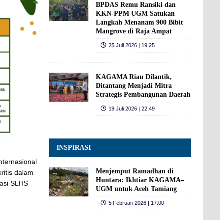
BPDAS Remu Ransiki dan
KKN-PPM UGM Satukan
Langkah Menanam 900 Bibit
Mangrove di Raja Ampat
25 Juli 2026 | 19:25
KAGAMA Riau Dilantik,
Ditantang Menjadi Mitra
Strategis Pembangunan Daerah
19 Juli 2026 | 22:49
INSPIRASI
nternasional
Menjemput Ramadhan di
ritis dalam
Huntara: Ikhtiar KAGAMA–
nasi SLHS
UGM untuk Aceh Tamiang
5 Februari 2026 | 17:00