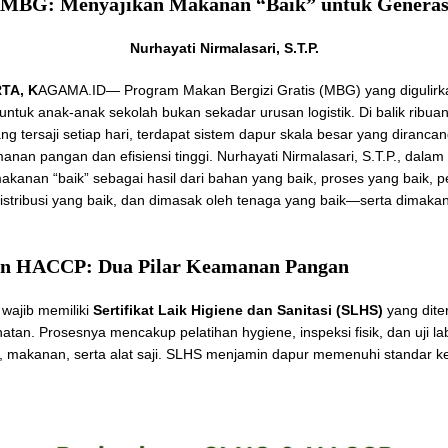
 MBG: Menyajikan Makanan “Baik” untuk Generas
Nurhayati Nirmalasari, S.T.P.
TA, K
AGAMA.ID— Program Makan Bergizi Gratis (MBG) yang digulirk
untuk anak-anak sekolah bukan sekadar urusan logistik. Di balik ribuan
g tersaji setiap hari, terdapat sistem dapur skala besar yang diranc
anan pangan dan efisiensi tinggi. Nurhayati Nirmalasari, S.T.P., dalam
kanan “baik” sebagai hasil dari bahan yang baik, proses yang baik, p
distribusi yang baik, dan dimasak oleh tenaga yang baik—serta dimak
n HACCP: Dua Pilar Keamanan Pangan
wajib memiliki
Sertifikat Laik Higiene dan Sanitasi (SLHS)
yang dite
atan. Prosesnya mencakup pelatihan hygiene, inspeksi fisik, dan uji l
r, makanan, serta alat saji. SLHS menjamin dapur memenuhi standar k