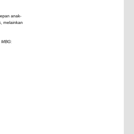
depan anak-
k, melainkan
m MBG: