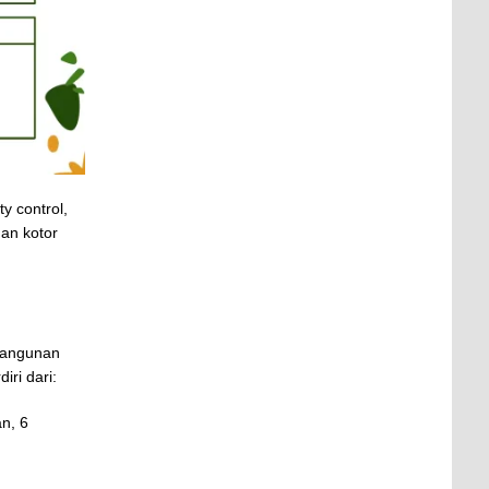
y control,
dan kotor
 bangunan
rdiri dari:
an, 6