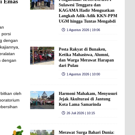
i Emas
Sulawesi Tenggara dan
KAGAMA Hadir Menguatkan
Langkah Adik-Adik KKN-PPM
UGM hingga Tuntas Mengabdi
an
1 Agustus 2026 | 19:06
 porsi
ang dengan
 kajiannya,
Pesta Rakyat di Bunaken,
eralatan
Ketika Mahasiswa, Alumni,
dan Warga Merawat Harapan
an dengan
dari Pulau
1 Agustus 2026 | 10:00
rbitkan oleh
Harmoni Mahakam, Menyusuri
Jejak Akulturasi di Jantung
aboratorium
Kota Lama Samarinda
ebersihan
26 Juli 2026 | 10:15
Merawat Surga Bahari Dunia: