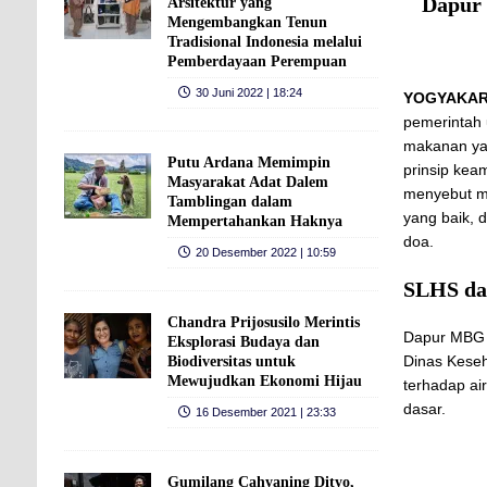
Dapur
Arsitektur yang
Mengembangkan Tenun
Tradisional Indonesia melalui
Pemberdayaan Perempuan
30 Juni 2022 | 18:24
YOGYAKAR
pemerintah 
makanan yan
Putu Ardana Memimpin
prinsip keam
Masyarakat Adat Dalem
menyebut ma
Tamblingan dalam
yang baik, 
Mempertahankan Haknya
doa.
20 Desember 2022 | 10:59
SLHS da
Chandra Prijosusilo Merintis
Dapur MBG 
Eksplorasi Budaya dan
Dinas Keseh
Biodiversitas untuk
Mewujudkan Ekonomi Hijau
terhadap ai
dasar.
16 Desember 2021 | 23:33
Gumilang Cahyaning Dityo,