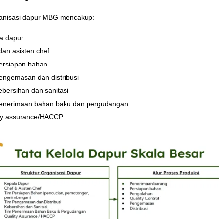
ganisasi dapur MBG mencakup:
a dapur
dan asisten chef
ersiapan bahan
engemasan dan distribusi
ebersihan dan sanitasi
enerimaan bahan baku dan pergudangan
ty assurance/HACCP