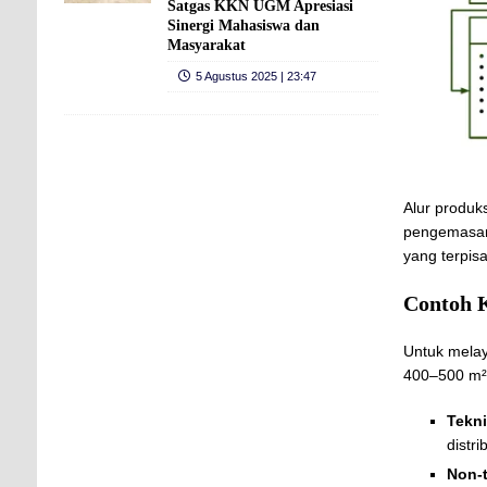
Satgas KKN UGM Apresiasi
Sinergi Mahasiswa dan
Masyarakat
5 Agustus 2025 | 23:47
Alur produk
pengemasan,
yang terpis
Contoh K
Untuk melay
400–500 m²
Tekn
distri
Non-