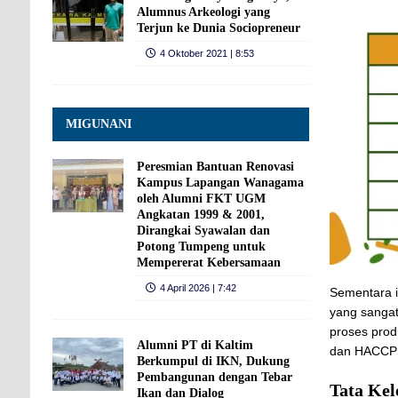
Alumnus Arkeologi yang
Terjun ke Dunia Sociopreneur
4 Oktober 2021 | 8:53
MIGUNANI
Peresmian Bantuan Renovasi
Kampus Lapangan Wanagama
oleh Alumni FKT UGM
Angkatan 1999 & 2001,
Dirangkai Syawalan dan
Potong Tumpeng untuk
Mempererat Kebersamaan
4 April 2026 | 7:42
Sementara i
yang sangat
proses prod
Alumni PT di Kaltim
dan HACCP 
Berkumpul di IKN, Dukung
Pembangunan dengan Tebar
Tata Kel
Ikan dan Dialog