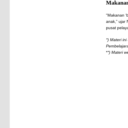
Makanan
“Makanan ‘b
anak,” ujar
pusat pelay
*) Materi in
Pembelajar
*
*) Materi 