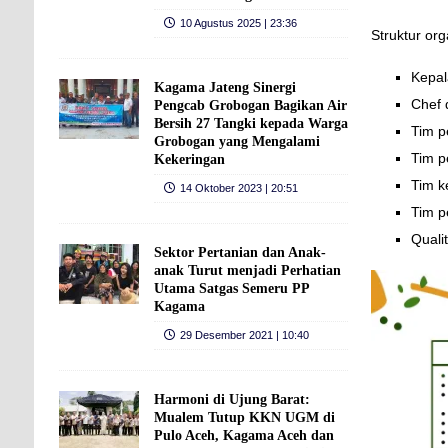
10 Agustus 2025 | 23:36
Struktur or
Kepal
Kagama Jateng Sinergi
Chef 
Pengcab Grobogan Bagikan Air
Bersih 27 Tangki kepada Warga
Tim p
Grobogan yang Mengalami
Tim p
Kekeringan
Tim k
14 Oktober 2023 | 20:51
Tim p
Quali
Sektor Pertanian dan Anak-
anak Turut menjadi Perhatian
Utama Satgas Semeru PP
Kagama
29 Desember 2021 | 10:40
Harmoni di Ujung Barat:
Mualem Tutup KKN UGM di
Pulo Aceh, Kagama Aceh dan