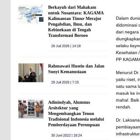
Berkayuh dari Mahakam
untuk Nusantara: KAGAMA
Dalam dunia
Kalimantan Timur Merajut
Pengabdian, Ilmu, dan
didominasi 
Kebinekaan di Tengah
dari negara
Transformasi Borneo
diungkapkan
selaku
keyn
26 Juli 2026 | 14:18
Kesehatan /
PP KAGAMA 
Rahmawati Husein dan Jalan
Sunyi Kemanusiaan
Menurut Dr.
yaitu riset,
29 Juli 2026 | 7:15
satu sama l
masuk ke in
mahal. Baik 
Adinindyah, Alumnus
rendah.
Arsitektur yang
Mengembangkan Tenun
Tradisional Indonesia melalui
Dr. Laksan
Pemberdayaan Perempuan
pembiayaan, 
infrastrukt
30 Juni 2022 | 18:24