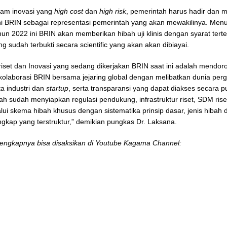
lam inovasi yang
high cost
dan
high risk
, pemerintah harus hadir dan 
ni BRIN sebagai representasi pemerintah yang akan mewakilinya. Menu
hun 2022 ini BRIN akan memberikan hibah uji klinis dengan syarat tert
g sudah terbukti secara scientific yang akan akan dibiayai.
riset dan Inovasi yang sedang dikerjakan BRIN saat ini adalah mendor
 kolaborasi BRIN bersama jejaring global dengan melibatkan dunia per
ta industri dan
startup
, serta transparansi yang dapat diakses secara p
tah sudah menyiapkan regulasi pendukung, infrastruktur riset, SDM rise
alui skema hibah khusus dengan sistematika prinsip dasar, jenis hibah 
ngkap yang terstruktur,” demikian pungkas Dr. Laksana.
elengkapnya bisa disaksikan di Youtube Kagama Channel: