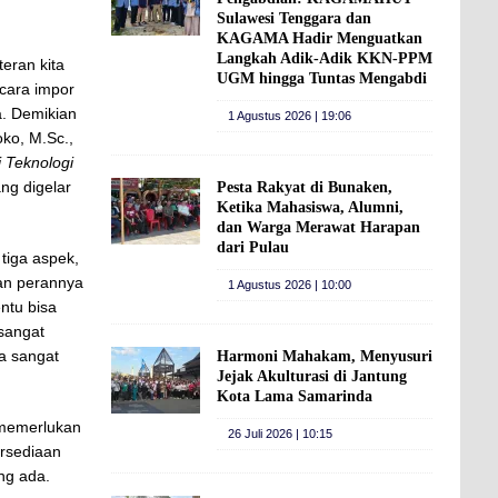
Sulawesi Tenggara dan
KAGAMA Hadir Menguatkan
Langkah Adik-Adik KKN-PPM
eran kita
UGM hingga Tuntas Mengabdi
 cara impor
a. Demikian
1 Agustus 2026 | 19:06
ko, M.Sc.,
 Teknologi
ang digelar
Pesta Rakyat di Bunaken,
Ketika Mahasiswa, Alumni,
dan Warga Merawat Harapan
dari Pulau
tiga aspek,
hkan perannya
1 Agustus 2026 | 10:00
ntu bisa
 sangat
ya sangat
Harmoni Mahakam, Menyusuri
Jejak Akulturasi di Jantung
Kota Lama Samarinda
 memerlukan
26 Juli 2026 | 10:15
ersediaan
ng ada.