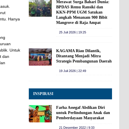
Merawat Surga Bahari Dunia:
masuk.
BPDAS Remu Ransiki dan
KKN-PPM UGM Satukan
rut
Langkah Menanam 900 Bibit
entu. Hanya
Mangrove di Raja Ampat
25 Juli 2026 | 19:25
ong
guruan
ublik. Untuk
KAGAMA Riau Dilantik,
Ditantang Menjadi Mitra
t dan
Strategis Pembangunan Daerah
dan
19 Juli 2026 | 22:49
INSPIRASI
Farha Assegaf Abdikan Diri
untuk Perlindungan Anak dan
Pemberdayaan Masyarakat
21 Desember 2022 | 9:33