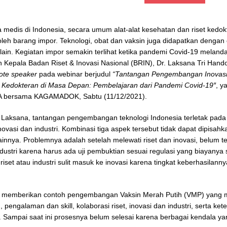
 medis di Indonesia, secara umum alat-alat kesehatan dan riset kedokt
oleh barang impor. Teknologi, obat dan vaksin juga didapatkan dengan
 lain. Kegiatan impor semakin terlihat ketika pandemi Covid-19 meland
 Kepala Badan Riset & Inovasi Nasional (BRIN), Dr. Laksana Tri Hando
ote speaker
pada webinar berjudul
“Tantangan Pengembangan Inovasi
 Kedokteran di Masa Depan: Pembelajaran dari Pandemi Covid-19″
, y
bersama KAGAMADOK, Sabtu (11/12/2021).
 Laksana, tantangan pengembangan teknologi Indonesia terletak pada 
 inovasi dan industri. Kombinasi tiga aspek tersebut tidak dapat dipisa
ainnya. Problemnya adalah setelah melewati riset dan inovasi, belum te
dustri karena harus ada uji pembuktian sesuai regulasi yang biayanya
riset atau industri sulit masuk ke inovasi karena tingkat keberhasilann
a memberikan contoh pengembangan Vaksin Merah Putih (VMP) yang
pengalaman dan skill, kolaborasi riset, inovasi dan industri, serta ket
ur. Sampai saat ini prosesnya belum selesai karena berbagai kendala ya