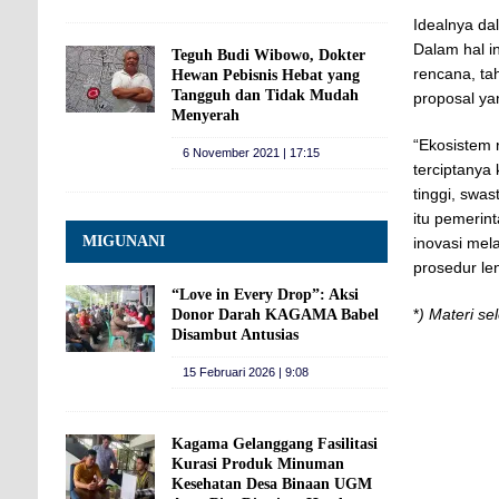
Idealnya da
Dalam hal i
Teguh Budi Wibowo, Dokter
rencana, ta
Hewan Pebisnis Hebat yang
Tangguh dan Tidak Mudah
proposal yan
Menyerah
“Ekosistem 
6 November 2021 | 17:15
terciptanya
tinggi, swas
itu pemerin
MIGUNANI
inovasi mel
prosedur le
“Love in Every Drop”: Aksi
*
) Materi s
Donor Darah KAGAMA Babel
Disambut Antusias
15 Februari 2026 | 9:08
Kagama Gelanggang Fasilitasi
Kurasi Produk Minuman
Kesehatan Desa Binaan UGM