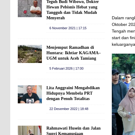
Teguh Budi Wibowo, Dokter
Hewan Pebisnis Hebat yang
Tangguh dan Tidak Mudah
Dalam rang
Menyerah
Oktober 20
6 November 2021 | 17:15
Tengah meng
start dan fi
keluarganya
Menjemput Ramadhan di
Huntara: Ikhtiar KAGAMA–
UGM untuk Aceh Tamiang
5 Februari 2026 | 17:00
Lita Anggraini Mengabdikan
Hidupnya Membela PRT
dengan Penuh Totalitas
22 Desember 2022 | 18:48
Rahmawati Husein dan Jalan
Sunyi Kemanusiaan