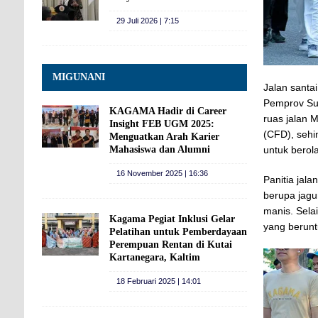
29 Juli 2026 | 7:15
MIGUNANI
Jalan santa
Pemprov Sul
KAGAMA Hadir di Career
ruas jalan 
Insight FEB UGM 2025:
(CFD), seh
Menguatkan Arah Karier
Mahasiswa dan Alumni
untuk berol
16 November 2025 | 16:36
Panitia jal
berupa jagu
manis. Sela
Kagama Pegiat Inklusi Gelar
yang berunt
Pelatihan untuk Pemberdayaan
Perempuan Rentan di Kutai
Kartanegara, Kaltim
18 Februari 2025 | 14:01