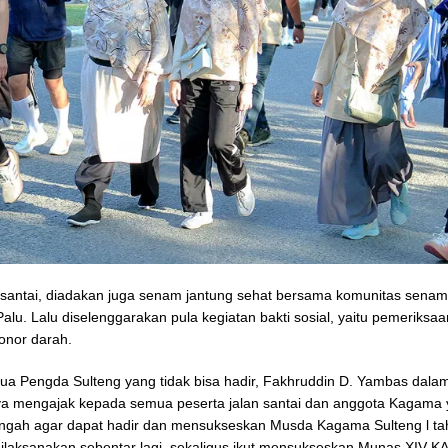
n santai, diadakan juga senam jantung sehat bersama komunitas senam
Palu. Lalu diselenggarakan pula kegiatan bakti sosial, yaitu pemeriksa
donor darah.
tua Pengda Sulteng yang tidak bisa hadir, Fakhruddin D. Yambas dala
a mengajak kepada semua peserta jalan santai dan anggota Kagama 
engah agar dapat hadir dan mensukseskan Musda Kagama Sulteng l t
ilaksanakan sebentar lagi, sekaligus ikut mensukseskan Munas XIV 