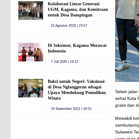
Kolaborasi Lintas Generasi:
UGM, Kagama, dan Kemitraan
untuk Desa Dampingan
21 Agustus 2025 | 23:57
Di Sekumur, Kagama Merawat
Indonesia
7 Juli 2026 | 19:12
Bakti untuk Negeri: Vaksinasi
di Desa Nglanggeran sebagai
Selain jala
Upaya Mendukung Pemulihan
sehat Kota 
Wisata
gratis dan 
29 September 2021 | 18:52
Mewakili ke
sambutanny
Sulawesi T
yang akan d