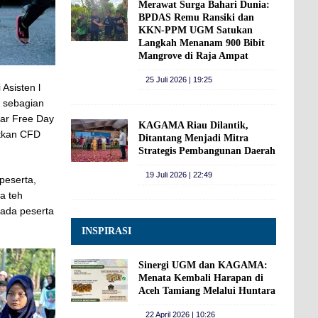
Merawat Surga Bahari Dunia:
BPDAS Remu Ransiki dan
KKN-PPM UGM Satukan
Langkah Menanam 900 Bibit
Mangrove di Raja Ampat
25 Juli 2026 | 19:25
Asisten l
i sebagian
Car Free Day
KAGAMA Riau Dilantik,
atkan CFD
Ditantang Menjadi Mitra
Strategis Pembangunan Daerah
19 Juli 2026 | 22:49
peserta,
a teh
pada peserta
INSPIRASI
Sinergi UGM dan KAGAMA:
Menata Kembali Harapan di
Aceh Tamiang Melalui Huntara
22 April 2026 | 10:26