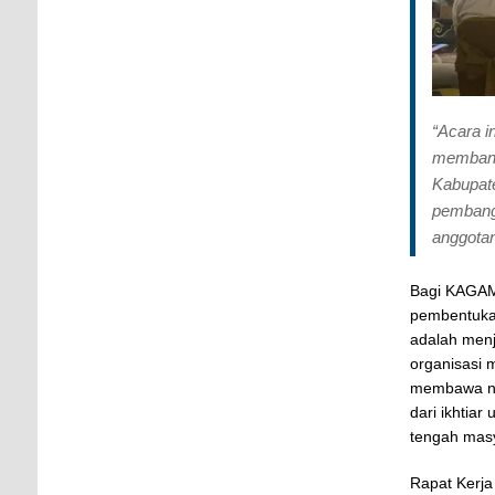
“Acara i
membang
Kabupate
pembang
anggotan
Bagi KAGAM
pembentuka
adalah menj
organisasi
membawa na
dari ikhtia
tengah mas
Rapat Kerja