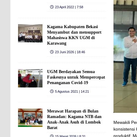
23 April 2022 | 7:58
Kagama Kabupaten Bekasi
Menyambut dan mensupport
Mahasiswa KKN UGM di
Karawang
23 Juni 2026 | 18:46
UGM Berdayakan Semua
Faskesnya untuk Mempercepat
Penanganan Covid-19
5 Agustus 2021 | 14:21
Merawat Harapan di Bulan
Ramadan: Kagama NTB dan
Mewakili Pe
Anak‑Anak Asuh di Lombok
Barat
konsistens
produktif. 
15 Maret 2026 | 8:31