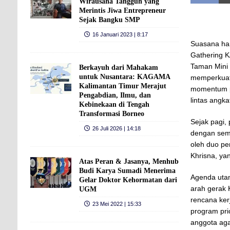
Wirausaha Tangguh yang
Merintis Jiwa Entrepreneur
Sejak Bangku SMP
16 Januari 2023 | 8:17
Suasana ha
Gathering K
Taman Mini 
Berkayuh dari Mahakam
untuk Nusantara: KAGAMA
memperkuat 
Kalimantan Timur Merajut
momentum pe
Pengabdian, Ilmu, dan
lintas angka
Kebinekaan di Tengah
Transformasi Borneo
Sejak pagi,
26 Juli 2026 | 14:18
dengan sema
oleh duo p
Khrisna, ya
Atas Peran & Jasanya, Menhub
Budi Karya Sumadi Menerima
Agenda utam
Gelar Doktor Kehormatan dari
arah gerak
UGM
rencana ker
23 Mei 2022 | 15:33
program pri
anggota aga