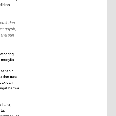
dirkan
erak dan
at guyub,
mana pun
Gathering
g menyita
terlebih
u dan tuna
mpak dan
gingat bahwa
a baru,
ta.
, memberikan