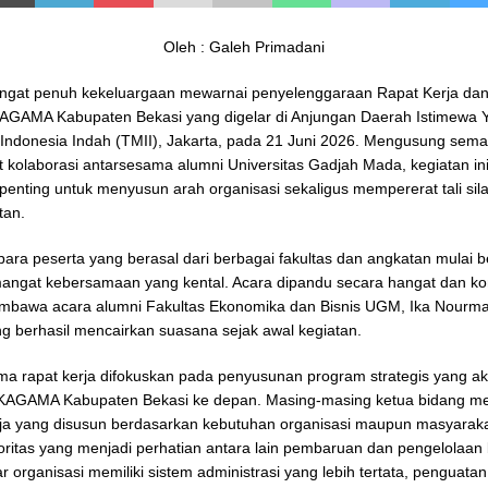
Oleh : Galeh Primadani
ngat penuh kekeluargaan mewarnai penyelenggaraan Rapat Kerja dan
AGAMA Kabupaten Bekasi yang digelar di Anjungan Daerah Istimewa 
Indonesia Indah (TMII), Jakarta, pada 21 Juni 2026. Mengusung sem
kolaborasi antarsesama alumni Universitas Gadjah Mada, kegiatan in
nting untuk menyusun arah organisasi sekaligus mempererat tali sil
tan.
 para peserta yang berasal dari berbagai fakultas dan angkatan mulai 
ngat kebersamaan yang kental. Acara dipandu secara hangat dan ko
embawa acara alumni Fakultas Ekonomika dan Bisnis UGM, Ika Nourm
ng berhasil mencairkan suasana sejak awal kegiatan.
a rapat kerja difokuskan pada penyusunan program strategis yang a
 KAGAMA Kabupaten Bekasi ke depan. Masing-masing ketua bidang 
ja yang disusun berdasarkan kebutuhan organisasi maupun masyaraka
oritas yang menjadi perhatian antara lain pembaruan dan pengelolaan 
r organisasi memiliki sistem administrasi yang lebih tertata, penguata