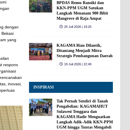
nomi
BPDAS Remu Ransiki dan
KKN-PPM UGM Satukan
angan
Langkah Menanam 900 Bibit
Mangrove di Raja Ampat
ang dengan
25 Juli 2026 | 19:25
n Bekasi
gram yang
KAGAMA Riau Dilantik,
Ditantang Menjadi Mitra
Strategis Pembangunan Daerah
silan
19 Juli 2026 | 22:49
at respons
rganisasi
irencanakan
as, inovasi,
INSPIRASI
mperluas
Tak Pernah Sendiri di Tanah
Pengabdian: KAGAMAHUT
Sulawesi Tenggara dan
KAGAMA Hadir Menguatkan
Langkah Adik-Adik KKN-PPM
UGM hingga Tuntas Mengabdi