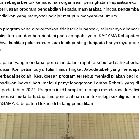
an sebagai bentuk kemandirian organisasi, peningkatan kapasitas eko
, perluasan program pengabdian kepada masyarakat, hingga pengemb
ndidikan yang menyasar pelajar maupun masyarakat umum.
h program yang diprioritaskan tidak terlalu banyak, seluruhnya diranc
listis, terukur, dan berorientasi pada dampak nyata. KAGAMA Kabupate
hwa kualitas pelaksanaan jauh lebih penting daripada banyaknya pro
n.
capaian yang mendapat perhatian dalam rapat tersebut adalah keberha
raan Kompetisi Karya Tulis Ilmiah Tingkat Jabodetabek yang mendap
i berbagai sekolah. Kesuksesan program tersebut menjadi pijakan bagi o
adirkan inovasi baru melalui penyelenggaraan Lomba Robotik yang d
 pada tahun 2027. Program ini diharapkan mampu mendorong kreativit
enerasi muda terhadap ilmu pengetahuan dan teknologi sekaligus me
KAGAMA Kabupaten Bekasi di bidang pendidikan.