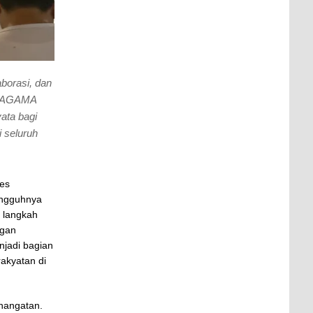
borasi, dan
 KAGAMA
ata bagi
 seluruh
ses
ungguhnya
p langkah
ngan
jadi bagian
rakyatan di
ehangatan.