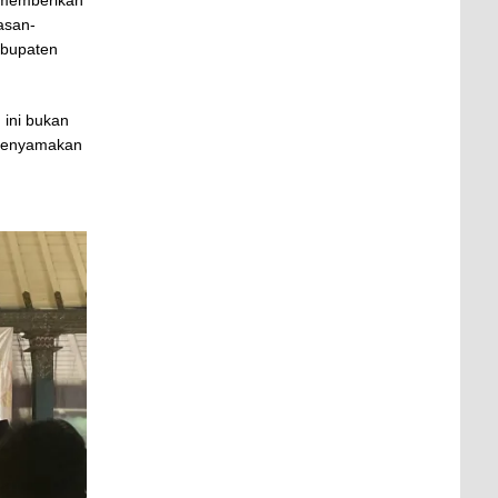
asan-
abupaten
ini bukan
 menyamakan