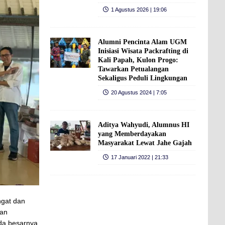
1 Agustus 2026 | 19:06
Alumni Pencinta Alam UGM
Inisiasi Wisata Packrafting di
Kali Papah, Kulon Progo:
Tawarkan Petualangan
Sekaligus Peduli Lingkungan
20 Agustus 2024 | 7:05
Aditya Wahyudi, Alumnus HI
yang Memberdayakan
Masyarakat Lewat Jahe Gajah
17 Januari 2022 | 21:33
ngat dan
dan
ada besarnya