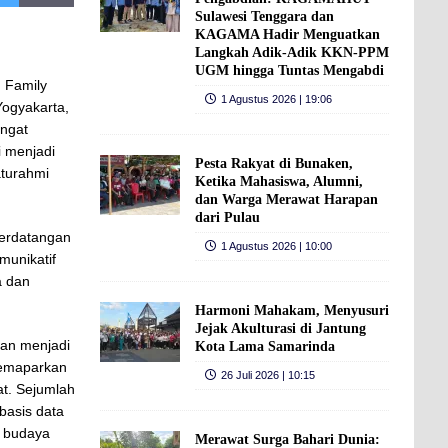
Sulawesi Tenggara dan
KAGAMA Hadir Menguatkan
Langkah Adik-Adik KKN-PPM
UGM hingga Tuntas Mengabdi
 Family
1 Agustus 2026 | 19:06
Yogyakarta,
angat
i menjadi
Pesta Rakyat di Bunaken,
aturahmi
Ketika Mahasiswa, Alumni,
dan Warga Merawat Harapan
dari Pulau
berdatangan
1 Agustus 2026 | 10:00
munikatif
a dan
Harmoni Mahakam, Menyusuri
Jejak Akulturasi di Jantung
kan menjadi
Kota Lama Samarinda
memaparkan
26 Juli 2026 | 10:15
t. Sejumlah
basis data
n budaya
Merawat Surga Bahari Dunia: