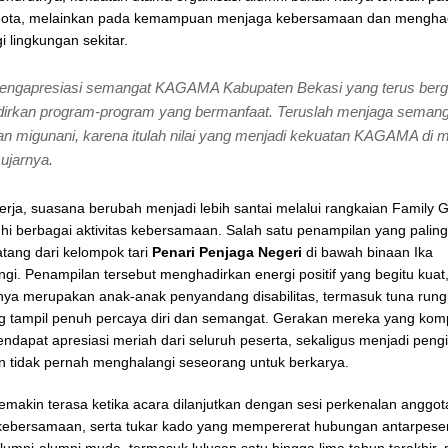
gota, melainkan pada kemampuan menjaga kebersamaan dan mengha
i lingkungan sekitar.
engapresiasi semangat KAGAMA Kabupaten Bekasi yang terus berg
irkan program-program yang bermanfaat. Teruslah menjaga semang
an migunani, karena itulah nilai yang menjadi kekuatan KAGAMA di 
 ujarnya.
kerja, suasana berubah menjadi lebih santai melalui rangkaian Family 
hi berbagai aktivitas kebersamaan. Salah satu penampilan yang palin
atang dari kelompok tari
Penari Penjaga Negeri
di bawah binaan Ika
i. Penampilan tersebut menghadirkan energi positif yang begitu kuat, 
nya merupakan anak-anak penyandang disabilitas, termasuk tuna rung
ng tampil penuh percaya diri dan semangat. Gerakan mereka yang ko
endapat apresiasi meriah dari seluruh peserta, sekaligus menjadi pen
n tidak pernah menghalangi seseorang untuk berkarya.
emakin terasa ketika acara dilanjutkan dengan sesi perkenalan anggot
ebersamaan, serta tukar kado yang mempererat hubungan antarpeser
lumni-alumni muda, termasuk lulusan satu hingga lima tahun terakhir