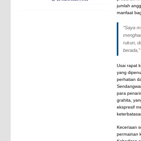
jumlah ang
manfaat bag
“Saya m
menghad
rukun, d
berada,”
Usai rapat 
yang dipenu
perhatian d
Sendangwang
para penari
grahita, ya
ekspresif m
keterbatasa
Keceriaan s
permainan k
Kehadiran a