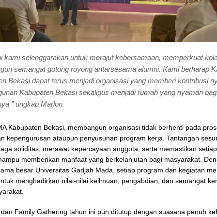
ni kami selenggarakan untuk merajut kebersamaan, memperkuat kola
un semangat gotong royong antarsesama alumni. Kami berharap
n Bekasi dapat terus menjadi organisasi yang memberi kontribusi ny
unan Kabupaten Bekasi sekaligus menjadi rumah yang nyaman bagi
ya,” ungkap Marlon.
A Kabupaten Bekasi, membangun organisasi tidak berhenti pada pro
n kepengurusan ataupun penyusunan program kerja. Tantangan ses
aga soliditas, merawat kepercayaan anggota, serta memastikan setia
 mampu memberikan manfaat yang berkelanjutan bagi masyarakat. De
ma besar Universitas Gadjah Mada, setiap program dan kegiatan men
r untuk menghadirkan nilai-nilai keilmuan, pengabdian, dan semangat ke
yarakat.
 dan Family Gathering tahun ini pun ditutup dengan suasana penuh k