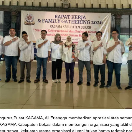
ngurus Pusat KAGAMA, Aji Erlangga memberikan apresiasi atas sema
i KAGAMA Kabupaten Bekasi dalam membangun organisasi yang aktif 
Menurutnya, kekuatan utama organisasi alumni bukan hanya terletak p