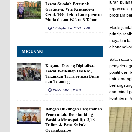
iuran bulan
Lewat Sekolah Beternak
organisasi
Gratisnya, Vita Krisnadewi
Cetak 1000 Lebih Entrepreneur
program pe
Muda dalam Waktu 3 Tahun
Meski jumla
12 September 2022 | 9:48
prinsip rea
meyakini ba
dicanangka
MIGUNANI
Salah satu 
penyelengga
Kagama Dorong Digitalisasi
Lewat Workshop UMKM,
positif dar
Tekankan Transformasi Bisnis
untuk mengh
dan Teknologi
berlangsung
24 Mei 2025 | 20:03
dan minat g
kontribusi 
Dengan Dukungan Penjaminan
Pemerintah, Bookbuilding
Waskita Mencapai Rp. 3,28
Triliun & Porsi Sukuk
Oversubscribe