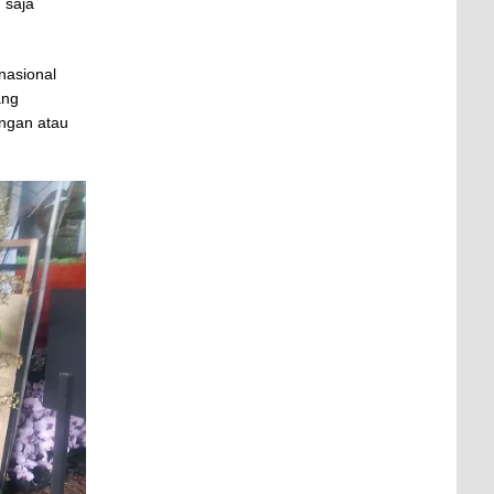
 saja
nasional
ang
ingan atau