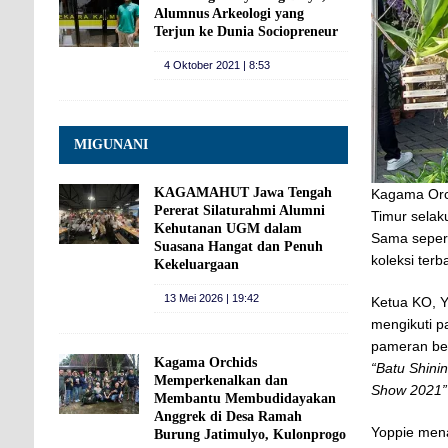
Alumnus Arkeologi yang
Terjun ke Dunia Sociopreneur
4 Oktober 2021 | 8:53
MIGUNANI
KAGAMAHUT Jawa Tengah
Kagama Orc
Pererat Silaturahmi Alumni
Timur selak
Kehutanan UGM dalam
Sama sepert
Suasana Hangat dan Penuh
koleksi terb
Kekeluargaan
13 Mei 2026 | 19:42
Ketua KO, Y
mengikuti p
pameran bes
Kagama Orchids
“Batu Shini
Memperkenalkan dan
Show 2021”
Membantu Membudidayakan
Anggrek di Desa Ramah
Yoppie mena
Burung Jatimulyo, Kulonprogo