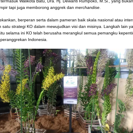
 termasuk Walikota Batu, Dra. Hj. Dewanti Rumpoko, M.Si., yang bukan
mpir tapi juga memborong anggrek dan
merchandise
.
kankan, berperan serta dalam pameran baik skala nasional atau inter
h satu strategi KO dalam mewujudkan visi dan misinya. Langkah lain y
itu selama ini KO telah berusaha merangkul semua pemangku kepent
peranggrekan Indonesia.