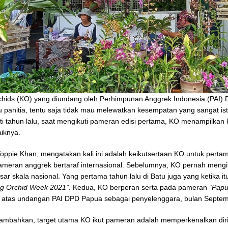
hids (KO) yang diundang oleh Perhimpunan Anggrek Indonesia (PAI)
u panitia, tentu saja tidak mau melewatkan kesempatan yang sangat ist
i tahun lalu, saat mengikuti pameran edisi pertama, KO menampilkan k
aiknya.
oppie Khan, mengatakan kali ini adalah keikutsertaan KO untuk pertam
ameran anggrek bertaraf internasional. Sebelumnya, KO pernah mengik
ar skala nasional. Yang pertama tahun lalu di Batu juga yang ketika 
ng Orchid Week 2021”
. Kedua, KO berperan serta pada pameran
“Papu
atas undangan PAI DPD Papua sebagai penyelenggara, bulan Septe
mbahkan, target utama KO ikut pameran adalah memperkenalkan diri