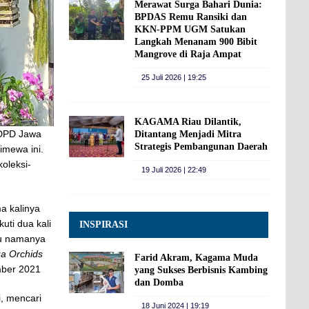
Merawat Surga Bahari Dunia:
BPDAS Remu Ransiki dan
KKN-PPM UGM Satukan
Langkah Menanam 900 Bibit
Mangrove di Raja Ampat
25 Juli 2026 | 19:25
KAGAMA Riau Dilantik,
 DPD Jawa
Ditantang Menjadi Mitra
Strategis Pembangunan Daerah
imewa ini.
oleksi-
19 Juli 2026 | 22:49
a kalinya
uti dua kali
INSPIRASI
itu namanya
a Orchids
Farid Akram, Kagama Muda
mber 2021
yang Sukses Berbisnis Kambing
dan Domba
, mencari
18 Juni 2024 | 19:19