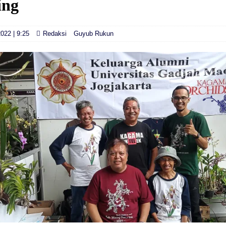
ing
022 | 9:25
Redaksi
Guyub Rukun