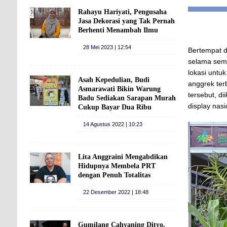
Rahayu Hariyati, Pengusaha
Jasa Dekorasi yang Tak Pernah
Berhenti Menambah Ilmu
28 Mei 2023 | 12:54
Bertempat d
selama semi
lokasi untu
Asah Kepedulian, Budi
anggrek ter
Asmarawati Bikin Warung
tersebut, di
Badu Sediakan Sarapan Murah
display nas
Cukup Bayar Dua Ribu
14 Agustus 2022 | 10:23
Lita Anggraini Mengabdikan
Hidupnya Membela PRT
dengan Penuh Totalitas
22 Desember 2022 | 18:48
Gumilang Cahyaning Dityo,