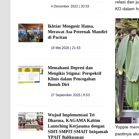
relasi dan 
4 Desember 2022 | 20:33
KO dalam ha
Ikhtiar Mengusir Hama,
Merawat Asa Peternak Mandiri
di Pacitan
18 Mei 2026 | 21:43
Memahami Depresi dan
Mengikis Stigma: Perspektif
Klinis dalam Pencegahan
Bunuh Diri
27 September 2025 | 8:53
Wujud Implementasi Tri
Dharma, KAGAMA Kaltim
Launching Kerjasama dengan
Yoppie meng
SDIT-SMPIT-SMAIT Istiqamah
pastinya ak
YPAIT Balikpapan