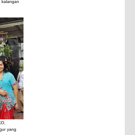
i kalangan
KO,
igur yang