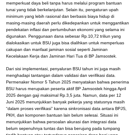
memperkuat daya beli tanpa harus melalui program bantuan
tunai yang tidak berkelanjutan. Selain itu, pengaturan upah
minimum yang lebih rasional dan berbasis biaya hidup di
masing-masing daerah perlu dikedepankan untuk menggantikan
pendekatan inflasi dan pertumbuhan ekonomi yang selama ini
digunakan. Penggunaan dana sebesar Rp.10,72 triliun yang
dialokasikan untuk BSU juga bisa dialihkan untuk memperluas
cakupan dan manfaat jaminan sosial seperti Jaminan
Kecelakaan Kerja dan Jaminan Hari Tua di BP Jamsostek.
Dari sisi implementasi, penyaluran BSU tahun ini juga masih
menghadapi tantangan dalam validasi dan verifikasi data.
Permenaker Nomor 5 Tahun 2025 menyatakan bahwa penerima
BSU harus merupakan peserta aktif BP Jamsostek hingga April
2025 dengan gaji maksimal Rp.3,5 juta. Namun, data per 12
Juni 2025 menunjukkan banyak pekerja yang statusnya masih
“dalam proses verifikasi” karena sinkronisasi data antara BPJS,
PKH, dan komponen bantuan lain belum selesai. Situasi ini
menunjukkan bahwa persoalan akurasi dan integrasi data
belum sepenuhnya tuntas dan bisa berujung pada tumpang
tindih bantuan atau tertundanya pencairan dana bagi yang