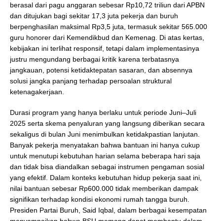
berasal dari pagu anggaran sebesar Rp10,72 triliun dari APBN
dan ditujukan bagi sekitar 17,3 juta pekerja dan buruh
berpenghasilan maksimal Rp3,5 juta, termasuk sekitar 565.000
guru honorer dari Kemendikbud dan Kemenag. Di atas kertas,
kebijakan ini terlihat responsif, tetapi dalam implementasinya
justru mengundang berbagai kritik karena terbatasnya
jangkauan, potensi ketidaktepatan sasaran, dan absennya
solusi jangka panjang terhadap persoalan struktural
ketenagakerjaan.
Durasi program yang hanya berlaku untuk periode Juni–Juli
2025 serta skema penyaluran yang langsung diberikan secara
sekaligus di bulan Juni menimbulkan ketidakpastian lanjutan.
Banyak pekerja menyatakan bahwa bantuan ini hanya cukup
untuk menutupi kebutuhan harian selama beberapa hari saja
dan tidak bisa diandalkan sebagai instrumen pengaman sosial
yang efektif. Dalam konteks kebutuhan hidup pekerja saat ini,
nilai bantuan sebesar Rp600.000 tidak memberikan dampak
signifikan terhadap kondisi ekonomi rumah tangga buruh.
Presiden Partai Buruh, Said Iqbal, dalam berbagai kesempatan
menyampaikan bahwa BSU memang dapat membantu dalam