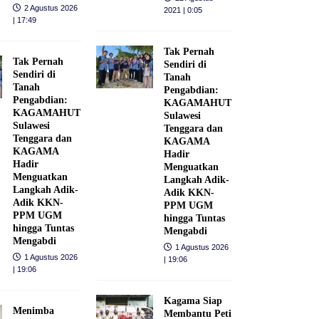
2 Agustus 2026
2021 | 0:05
| 17:49
Tak Pernah
Tak Pernah
Sendiri di
Sendiri di
Tanah
Tanah
Pengabdian:
Pengabdian:
KAGAMAHUT
KAGAMAHUT
Sulawesi
Sulawesi
Tenggara dan
Tenggara dan
KAGAMA
KAGAMA
Hadir
Hadir
Menguatkan
Menguatkan
Langkah Adik-
Langkah Adik-
Adik KKN-
Adik KKN-
PPM UGM
PPM UGM
hingga Tuntas
hingga Tuntas
Mengabdi
Mengabdi
1 Agustus 2026
1 Agustus 2026
| 19:06
| 19:06
Kagama Siap
Menimba
Membantu Peti