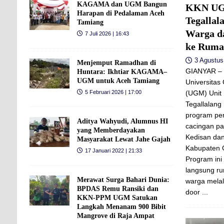
KAGAMA dan UGM Bangun
KKN UG
Harapan di Pedalaman Aceh
Tegallal
Tamiang
Warga d
7 Juli 2026 | 16:43
ke Rum
3 Agustus
Menjemput Ramadhan di
GIANYAR –
Huntara: Ikhtiar KAGAMA–
UGM untuk Aceh Tamiang
Universitas
(UGM) Unit
5 Februari 2026 | 17:00
Tegallalan
program pe
Aditya Wahyudi, Alumnus HI
cacingan pa
yang Memberdayakan
Kedisan da
Masyarakat Lewat Jahe Gajah
Kabupaten G
17 Januari 2022 | 21:33
Program in
langsung r
Merawat Surga Bahari Dunia:
warga melal
BPDAS Remu Ransiki dan
door
...
KKN-PPM UGM Satukan
Langkah Menanam 900 Bibit
Mangrove di Raja Ampat