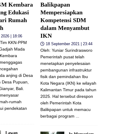
M Kembara
Balikpapan
ang Edukasi
Mempersiapkan
ari Rumah
Kompetensi SDM
ah
dalam Menyambut
IKN
 2026 | 18:06
 Tim KKN-PPM
18 September 2021 | 23:44
 Gadjah Mada
Oleh: Yuniar Surindrasworo
 Kembara
Pemerintah pusat telah
g menggagas
menetapkan penyelesaian
ncegahan
pembangunan infrastruktur
da anjing di Desa
fisik dan pemindahan Ibu
n Desa Pupuan,
Kota Negara (IKN) ke wilayah
ianyar, Bali.
Kalimantan Timur pada tahun
i menyasar
2025. Hal tersebut direspon
umah-rumah
oleh Pemerintah Kota
ui pendekatan
Balikpapan untuk memacu
berbagai program
...
Lawan