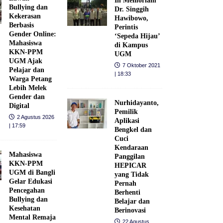
In Memoriam
Bullying dan
Dr. Singgih
Kekerasan
Hawibowo,
Berbasis
Perintis
Gender Online:
‘Sepeda Hijau’
Mahasiswa
di Kampus
KKN-PPM
UGM
UGM Ajak
7 Oktober 2021
Pelajar dan
| 18:33
Warga Petang
Lebih Melek
Gender dan
Nurhidayanto,
Digital
Pemilik
2 Agustus 2026
Aplikasi
| 17:59
Bengkel dan
Cuci
Kendaraan
Mahasiswa
Panggilan
KKN-PPM
HEPICAR
UGM di Bangli
yang Tidak
Gelar Edukasi
Pernah
Pencegahan
Berhenti
Bullying dan
Belajar dan
Kesehatan
Berinovasi
Mental Remaja
22 Agustus