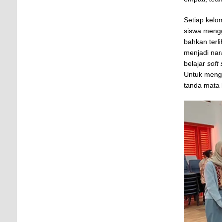
Setiap kelo
siswa mengg
bahkan terli
menjadi nar
belajar
soft 
Untuk menga
tanda mata 