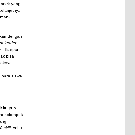
endek yang
elanjutnya,
eman-
rikan dengan
m leader
r
. Biarpun
pak bisa
poknya.
 para siswa
t itu pun
ara kelompok
yang
ft skill
, yaitu