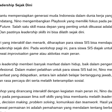
adership Sejak Dini
tu mempersiapkan generasi muda Indonesia dalam dunia kerja yang 
ndatang, Nino mengembangkan Playbook yang memiliki fokus pada pe
 Future
. Salah satu skill masa depan yang penting untuk dikuasai adala
 Dan pastinya
leadership skills
ini bisa dilatih sejak dini.
i yang interaktif dan menarik, diharapkan para siswa SIS bisa mendap
adership
sejak dini. Pada
workshop
pagi ini, para siswa SIS diajak untuk
ewat
improvisation game
atau aktivitas main peran.
n
leadership
memberi banyak manfaat dalam hidup, baik dalam pengem
fesional. Dalam materi pelatihan untuk para siswa SIS kali ini, Nino m
nfaat yang didapatkan, antara lain adalah belajar bertanggung jawab
 rasa percaya diri serta melatih keterampilan sosial.
shop
yang dirancang interaktif dengan kegiatan main peran ini, Nino da
 pada penguasaan lima
soft skills
yang bisa membantu melatih
leaders
i,
decision making
,
problem solving
, komunikasi dan
teamwork
. Hasil y
 lewat permainan ini adalah pemahaman yang mendalam tentang berb