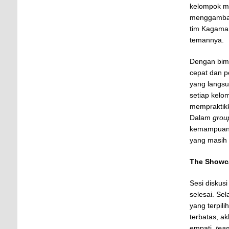
kelompok m
menggamba
tim Kagama
temannya.
Dengan bimb
cepat dan 
yang langs
setiap kelo
memprakti
Dalam
group
kemampua
yang masih 
The Showc
Sesi diskus
selesai. Se
yang terpil
terbatas, a
empati,
tea