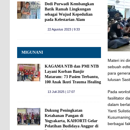
Dedi Purwadi Kembangkan
Batik Ramah Lingkungan
sebagai Wujud Kepedulian
pada Kelestarian Alam
22 Agustus 2023 | 9:33
MIGUNANI
Materi ini 
KAGAMA NTB dan PMI NTB
sebuah
edt
Layani Korban Banjir
para genera
Mataram: 73 Pasien Terbantu,
lulusan Sas
100 Anak Ikuti Trauma Healing
Pada
works
13 Juli 2025 | 17:07
fasilitator
dalam berla
Dukung Peningkatan
Yanti Sulist
Ketahanan Pangan di
Kusumaningr
Yogyakarta, KAHORTI Gelar
berbagai fa
Pelatihan Budidaya Anggur di