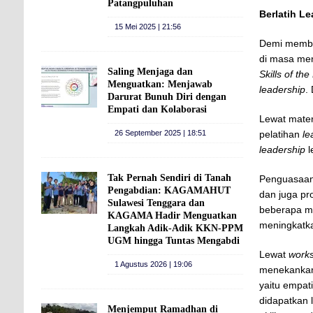
Patangpuluhan
Berlatih Le
15 Mei 2025 | 21:56
Demi memban
di masa me
Saling Menjaga dan
Skills of the
Menguatkan: Menjawab
leadership
.
Darurat Bunuh Diri dengan
Empati dan Kolaborasi
Lewat mater
pelatihan
le
26 September 2025 | 18:51
leadership
l
Tak Pernah Sendiri di Tanah
Penguasaa
Pengabdian: KAGAMAHUT
dan juga pro
Sulawesi Tenggara dan
beberapa ma
KAGAMA Hadir Menguatkan
meningkatkan
Langkah Adik-Adik KKN-PPM
UGM hingga Tuntas Mengabdi
Lewat
work
1 Agustus 2026 | 19:06
menekankan
yaitu empat
didapatkan
Menjemput Ramadhan di