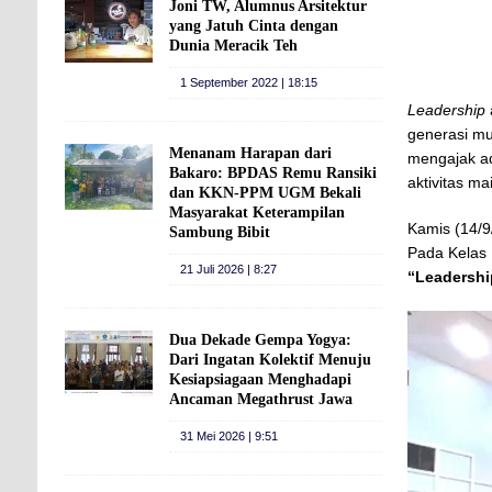
Joni TW, Alumnus Arsitektur
yang Jatuh Cinta dengan
Dunia Meracik Teh
1 September 2022 | 18:15
Leadership
generasi mu
Menanam Harapan dari
mengajak ad
Bakaro: BPDAS Remu Ransiki
aktivitas ma
dan KKN-PPM UGM Bekali
Masyarakat Keterampilan
Kamis (14/9
Sambung Bibit
Pada Kelas 
21 Juli 2026 | 8:27
“Leadershi
Dua Dekade Gempa Yogya:
Dari Ingatan Kolektif Menuju
Kesiapsiagaan Menghadapi
Ancaman Megathrust Jawa
31 Mei 2026 | 9:51