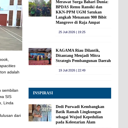
Merawat Surga Bahari Dunia:
BPDAS Remu Ransiki dan
KKN-PPM UGM Satukan
Langkah Menanam 900 Bibit
Mangrove di Raja Ampat
25 Juli 2026 | 19:25
KAGAMA Riau Dilantik,
Ditantang Menjadi Mitra
book,
Strategis Pembangunan Daerah
apacities
19 Juli 2026 | 22:49
uton adalah
eh sembilan
INSPIRASI
wa SIS
ie, Linda
Dedi Purwadi Kembangkan
Batik Ramah Lingkungan
ulusan dari
sebagai Wujud Kepedulian
pada Kelestarian Alam