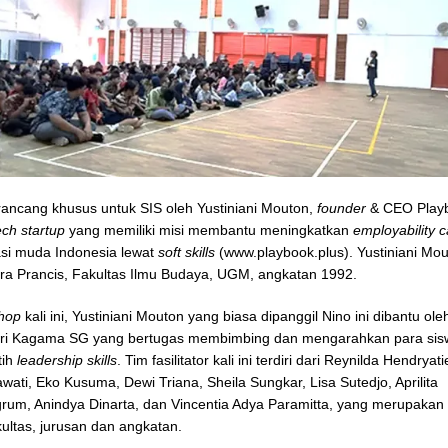
dirancang khusus untuk SIS oleh Yustiniani Mouton,
founder
& CEO Play
ech
startup
yang memiliki misi membantu meningkatkan
employability c
si muda Indonesia lewat
soft skills
(www.playbook.plus). Yustiniani Mo
tra Prancis, Fakultas Ilmu Budaya, UGM, angkatan 1992.
hop
kali ini, Yustiniani Mouton yang biasa dipanggil Nino ini dibantu ol
 dari Kagama SG yang bertugas membimbing dan mengarahkan para sis
tih
leadership skills
. Tim fasilitator kali ini terdiri dari Reynilda Hendryat
iawati, Eko Kusuma, Dewi Triana, Sheila Sungkar, Lisa Sutedjo, Aprilita
um, Anindya Dinarta, dan Vincentia Adya Paramitta, yang merupakan l
kultas, jurusan dan angkatan.