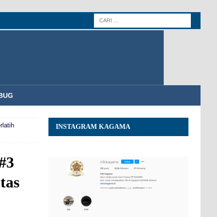
BUG
latih
INSTAGRAM KAGAMA
 #3
tas