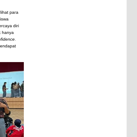
lihat para
siswa
ercaya diri
k hanya
nfidence
.
mendapat