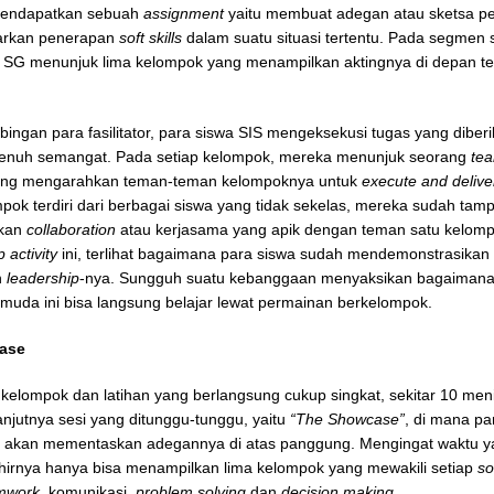
endapatkan sebuah
assignment
yaitu membuat adegan atau sketsa p
rkan penerapan
soft skills
dalam suatu situasi tertentu. Pada segmen s
 SG menunjuk lima kelompok yang menampilkan aktingnya di depan t
ingan para fasilitator, para siswa SIS mengeksekusi tugas yang dibe
penuh semangat. Pada setiap kelompok, mereka menunjuk seorang
tea
ung mengarahkan teman-teman kelompoknya untuk
execute and delive
mpok terdiri dari berbagai siswa yang tidak sekelas, mereka sudah tam
kkan
collaboration
atau kerjasama yang apik dengan teman satu kelom
 activity
ini, terlihat bagaimana para siswa sudah mendemonstrasikan
n
leadership
-nya. Sungguh suatu kebanggaan menyaksikan bagaimana
muda ini bisa langsung belajar lewat permainan berkelompok.
ase
i kelompok dan latihan yang berlangsung cukup singkat, sekitar 10 meni
lanjutnya sesi yang ditunggu-tunggu, yaitu
“The Showcase”
, di mana p
ih akan mementaskan adegannya di atas panggung. Mengingat waktu 
khirnya hanya bisa menampilkan lima kelompok yang mewakili setiap
so
mwork
, komunikasi,
problem solving
dan
decision making
.