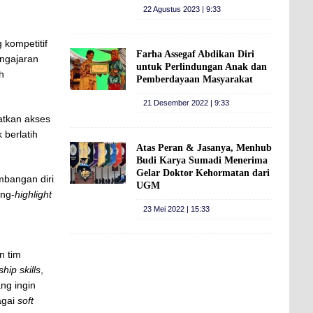
22 Agustus 2023 | 9:33
kompetitif
Farha Assegaf Abdikan Diri
ngajaran
untuk Perlindungan Anak dan
h
Pemberdayaan Masyarakat
21 Desember 2022 | 9:33
atkan akses
 berlatih
Atas Peran & Jasanya, Menhub
Budi Karya Sumadi Menerima
Gelar Doktor Kehormatan dari
bangan diri
UGM
eng-
highlight
,
23 Mei 2022 | 15:33
n tim
hip skills
,
ang ingin
agai
soft