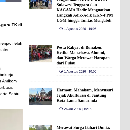
Sulawesi Tenggara dan
KAGAMA Hadir Menguatkan
Langkah Adik-Adik KKN-PPM
UGM hingga Tuntas Mengabdi
-guru TK di
1 Agustus 2026 | 19:06
enjadi lebih
Pesta Rakyat di Bunaken,
paten
Ketika Mahasiswa, Alumni,
dan Warga Merawat Harapan
dari Pulau
k
1 Agustus 2026 | 10:00
bekerja
as Amikom
erbasis
Harmoni Mahakam, Menyusuri
karta Sabtu
Jejak Akulturasi di Jantung
Kota Lama Samarinda
26 Juli 2026 | 10:15
Merawat Surga Bahari Dunia: