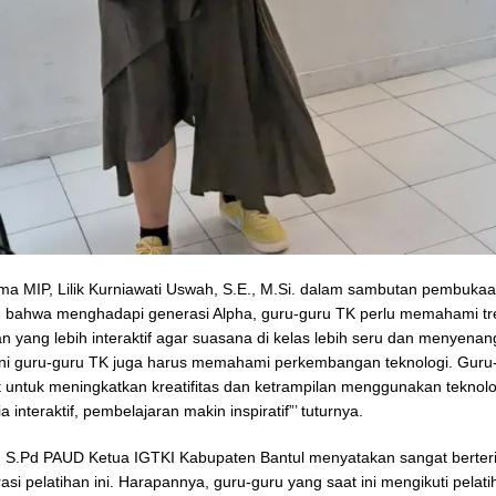
a MIP, Lilik Kurniawati Uswah, S.E., M.Si. dalam sambutan pembuka
 bahwa menghadapi generasi Alpha, guru-guru TK perlu memahami tr
n yang lebih interaktif agar suasana di kelas lebih seru dan menyenan
t ini guru-guru TK juga harus memahami perkembangan teknologi. Guru
ut untuk meningkatkan kreatifitas dan ketrampilan menggunakan teknolo
ia interaktif, pembelajaran makin inspiratif”’ tuturnya.
, S.Pd PAUD Ketua IGTKI Kabupaten Bantul menyatakan sangat berter
asi pelatihan ini. Harapannya, guru-guru yang saat ini mengikuti pelati