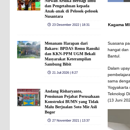
Nirwan Arsuka Berbagi Ilmu
dan Pengetahuan kepada
Anak-anak di Pelosok-pelosok
Nusantara
Kagama MIP
23 Desember 2022 | 18:31
Suasana pag
Menanam Harapan dari
Bakaro: BPDAS Remu Ransiki
hangat dan 
dan KKN-PPM UGM Bekali
Bantul.
Masyarakat Keterampilan
Sambung Bibit
Dalam upay
21 Juli 2026 | 8:27
pembelajara
sama denga
Yogyakarta 
Andang Risharyanto,
Teknologi D
Pensiunan Pejabat Perusahaan
(13 Juni 20
Konstruksi BUMN yang Tidak
Malu Berjualan Soto Mie Asli
Bogor
27 November 2021 | 13:37