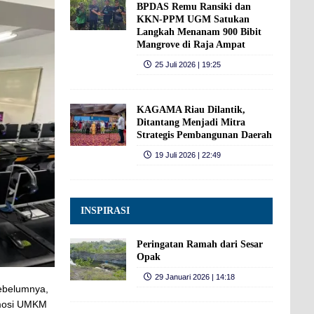
BPDAS Remu Ransiki dan
KKN-PPM UGM Satukan
Langkah Menanam 900 Bibit
Mangrove di Raja Ampat
25 Juli 2026 | 19:25
KAGAMA Riau Dilantik,
Ditantang Menjadi Mitra
Strategis Pembangunan Daerah
19 Juli 2026 | 22:49
INSPIRASI
Peringatan Ramah dari Sesar
Opak
29 Januari 2026 | 14:18
ebelumnya,
omosi UMKM