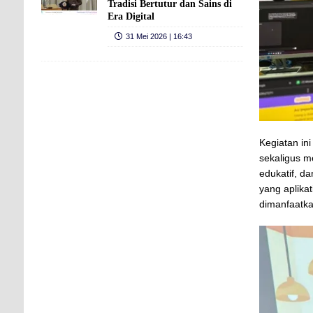
Tradisi Bertutur dan Sains di
Era Digital
31 Mei 2026 | 16:43
Kegiatan in
sekaligus 
edukatif, da
yang aplika
dimanfaatka