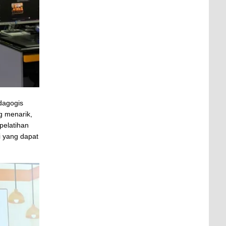
dagogis
g menarik,
 pelatihan
i yang dapat