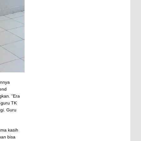
annya
end
gkan. “Era
-guru TK
gi. Guru
ima kasih
han bisa