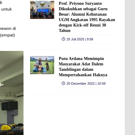
di
Prof. Priyono Suryanto
 untuk
Dikukuhkan sebagai Guru
Besar: Alumni Kehutanan
UGM Angkatan 1995 Rayakan
dengan Kick-off Reuni 30
anewon di
Tahun
 (empat)
25 Juli 2025 | 9:58
Putu Ardana Memimpin
Masyarakat Adat Dalem
Tamblingan dalam
Mempertahankan Haknya
20 Desember 2022 | 10:59