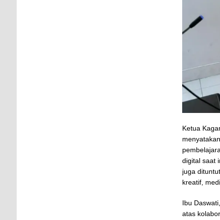
Ketua Kagam
menyatakan
pembelajara
digital saa
juga ditunt
kreatif, med
Ibu Daswati
atas kolabor