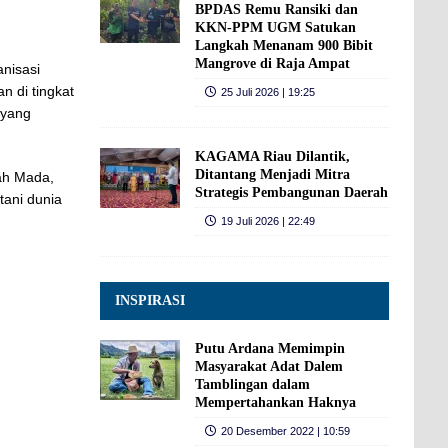
BPDAS Remu Ransiki dan
KKN-PPM UGM Satukan
Langkah Menanam 900 Bibit
Mangrove di Raja Ampat
nisasi
n di tingkat
25 Juli 2026 | 19:25
 yang
KAGAMA Riau Dilantik,
Ditantang Menjadi Mitra
jah Mada,
Strategis Pembangunan Daerah
tani dunia
19 Juli 2026 | 22:49
INSPIRASI
Putu Ardana Memimpin
Masyarakat Adat Dalem
Tamblingan dalam
Mempertahankan Haknya
20 Desember 2022 | 10:59