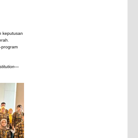
n keputusan
erah.
m-program
stitution
—
.