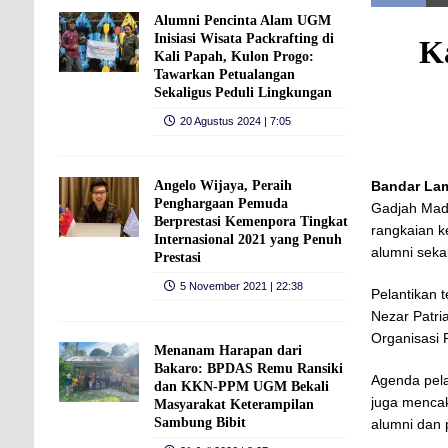
Alumni Pencinta Alam UGM
Inisiasi Wisata Packrafting di
K
Kali Papah, Kulon Progo:
Tawarkan Petualangan
Sekaligus Peduli Lingkungan
20 Agustus 2024 | 7:05
Angelo Wijaya, Peraih
Bandar La
Penghargaan Pemuda
Gadjah Mad
Berprestasi Kemenpora Tingkat
rangkaian 
Internasional 2021 yang Penuh
alumni seka
Prestasi
5 November 2021 | 22:38
Pelantikan 
Nezar Patri
Organisasi
Menanam Harapan dari
Bakaro: BPDAS Remu Ransiki
Agenda pela
dan KKN-PPM UGM Bekali
juga mencak
Masyarakat Keterampilan
Sambung Bibit
alumni dan