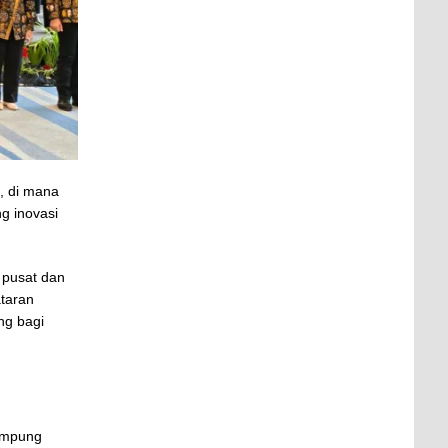
, di mana
g inovasi
 pusat dan
ataran
ng bagi
Lampung