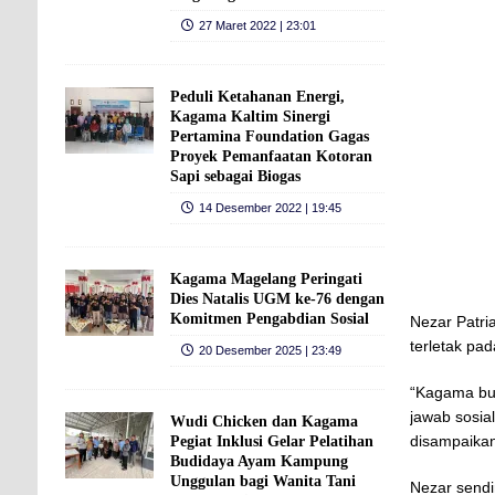
27 Maret 2022 | 23:01
Peduli Ketahanan Energi,
Kagama Kaltim Sinergi
Pertamina Foundation Gagas
Proyek Pemanfaatan Kotoran
Sapi sebagai Biogas
14 Desember 2022 | 19:45
Kagama Magelang Peringati
Dies Natalis UGM ke‑76 dengan
Komitmen Pengabdian Sosial
Nezar Patr
terletak pa
20 Desember 2025 | 23:49
“Kagama buk
jawab sosia
Wudi Chicken dan Kagama
disampaikan
Pegiat Inklusi Gelar Pelatihan
Budidaya Ayam Kampung
Unggulan bagi Wanita Tani
Nezar sendi