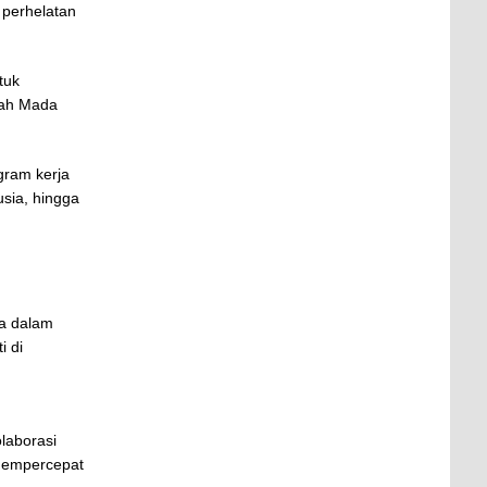
perhelatan
tuk
jah Mada
gram kerja
sia, hingga
a dalam
i di
laborasi
 mempercepat