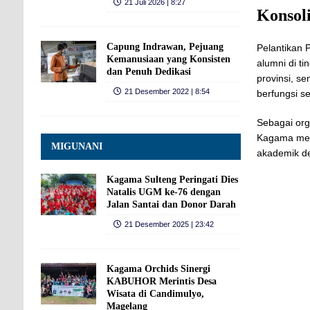
21 Juli 2026 | 8:27
Konsol
Capung Indrawan, Pejuang
Pelantikan 
Kemanusiaan yang Konsisten
alumni di t
dan Penuh Dedikasi
provinsi, s
21 Desember 2022 | 8:54
berfungsi s
Sebagai org
Kagama memi
MIGUNANI
akademik d
Kagama Sulteng Peringati Dies
Natalis UGM ke-76 dengan
Jalan Santai dan Donor Darah
21 Desember 2025 | 23:42
Kagama Orchids Sinergi
KABUHOR Merintis Desa
Wisata di Candimulyo,
Magelang