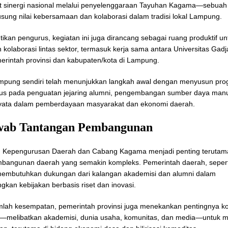
 sinergi nasional melalui penyelenggaraan Tayuhan Kagama—sebuah 
ung nilai kebersamaan dan kolaborasi dalam tradisi lokal Lampung.
tikan pengurus, kegiatan ini juga dirancang sebagai ruang produktif un
olaborasi lintas sektor, termasuk kerja sama antara Universitas Gad
rintah provinsi dan kabupaten/kota di Lampung.
pung sendiri telah menunjukkan langkah awal dengan menyusun pro
us pada penguatan jejaring alumni, pengembangan sumber daya manu
nyata dalam pemberdayaan masyarakat dan ekonomi daerah.
ab Tantangan Pembangunan
 Kepengurusan Daerah dan Cabang Kagama menjadi penting terutam
bangunan daerah yang semakin kompleks. Pemerintah daerah, sepert
embutuhkan dukungan dari kalangan akademisi dan alumni dalam
an kebijakan berbasis riset dan inovasi.
lah kesempatan, pemerintah provinsi juga menekankan pentingnya ko
or—melibatkan akademisi, dunia usaha, komunitas, dan media—untuk