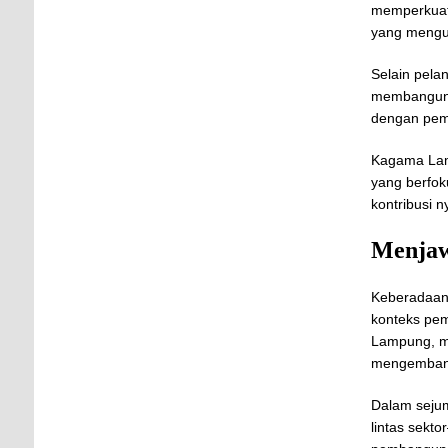
memperkuat
yang mengus
Selain pelan
membangun k
dengan peme
Kagama Lam
yang berfok
kontribusi 
Menjaw
Keberadaan
konteks pem
Lampung, m
mengembangk
Dalam sejum
lintas sekt