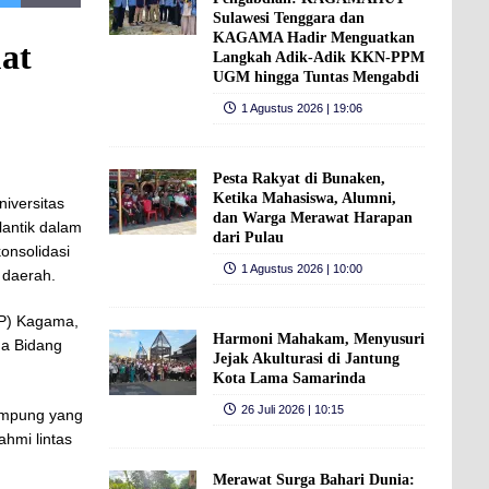
Sulawesi Tenggara dan
KAGAMA Hadir Menguatkan
at
Langkah Adik-Adik KKN-PPM
UGM hingga Tuntas Mengabdi
1 Agustus 2026 | 19:06
Pesta Rakyat di Bunaken,
Ketika Mahasiswa, Alumni,
iversitas
dan Warga Merawat Harapan
antik dalam
dari Pulau
onsolidasi
1 Agustus 2026 | 10:00
 daerah.
PP) Kagama,
Harmoni Mahakam, Menyusuri
ua Bidang
Jejak Akulturasi di Jantung
Kota Lama Samarinda
26 Juli 2026 | 10:15
Lampung yang
ahmi lintas
Merawat Surga Bahari Dunia: