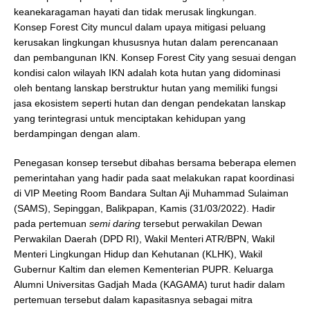
keanekaragaman hayati dan tidak merusak lingkungan.
Konsep Forest City muncul dalam upaya mitigasi peluang
kerusakan lingkungan khususnya hutan dalam perencanaan
dan pembangunan IKN. Konsep Forest City yang sesuai dengan
kondisi calon wilayah IKN adalah kota hutan yang didominasi
oleh bentang lanskap berstruktur hutan yang memiliki fungsi
jasa ekosistem seperti hutan dan dengan pendekatan lanskap
yang terintegrasi untuk menciptakan kehidupan yang
berdampingan dengan alam.
Penegasan konsep tersebut dibahas bersama beberapa elemen
pemerintahan yang hadir pada saat melakukan rapat koordinasi
di VIP Meeting Room Bandara Sultan Aji Muhammad Sulaiman
(SAMS), Sepinggan, Balikpapan, Kamis (31/03/2022). Hadir
pada pertemuan
semi daring
tersebut perwakilan Dewan
Perwakilan Daerah (DPD RI), Wakil Menteri ATR/BPN, Wakil
Menteri Lingkungan Hidup dan Kehutanan (KLHK), Wakil
Gubernur Kaltim dan elemen Kementerian PUPR. Keluarga
Alumni Universitas Gadjah Mada (KAGAMA) turut hadir dalam
pertemuan tersebut dalam kapasitasnya sebagai mitra