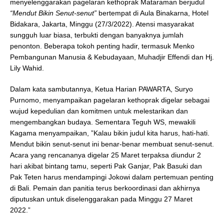
menyelenggarakan pagelaran kethoprak Mataraman berjudul
“Mendut Bikin Senut-senut”
bertempat di Aula Binakarna, Hotel
Bidakara, Jakarta, Minggu (27/3/2022). Atensi masyarakat
sungguh luar biasa, terbukti dengan banyaknya jumlah
penonton. Beberapa tokoh penting hadir, termasuk Menko
Pembangunan Manusia & Kebudayaan, Muhadjir Effendi dan Hj.
Lily Wahid.
Dalam kata sambutannya, Ketua Harian PAWARTA, Suryo
Purnomo, menyampaikan pagelaran kethoprak digelar sebagai
wujud kepedulian dan komitmen untuk melestarikan dan
mengembangkan budaya. Sementara Teguh WS, mewakili
Kagama menyampaikan, ”Kalau bikin judul kita harus, hati-hati.
Mendut bikin senut-senut ini benar-benar membuat senut-senut.
Acara yang rencananya digelar 25 Maret terpaksa diundur 2
hari akibat bintang tamu, seperti Pak Ganjar, Pak Basuki dan
Pak Teten harus mendampingi Jokowi dalam pertemuan penting
di Bali. Pemain dan panitia terus berkoordinasi dan akhirnya
diputuskan untuk diselenggarakan pada Minggu 27 Maret
2022.”