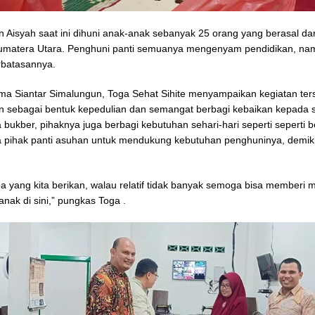
n Aisyah saat ini dihuni anak-anak sebanyak 25 orang yang berasal da
Sumatera Utara. Penghuni panti semuanya mengenyam pendidikan, n
rbatasannya.
a Siantar Simalungun, Toga Sehat Sihite menyampaikan kegiatan ter
n sebagai bentuk kepedulian dan semangat berbagi kebaikan kepada
a bukber, pihaknya juga berbagi kebutuhan sehari-hari seperti seperti 
a pihak panti asuhan untuk mendukung kebutuhan penghuninya, demik
 yang kita berikan, walau relatif tidak banyak semoga bisa memberi 
anak di sini,” pungkas Toga .