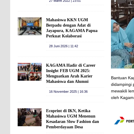
27 Maret 2022 | 23:01
Mahasiswa KKN UGM
Berpadu dengan Adat di
Jayapura, KAGAMA Papua
Perkuat Kolaborasi
28 Juni 2026 | 11:42
KAGAMA Hadir di Career
Insight FEB UGM 2025:
Menguatkan Arah Karier
Bantuan Kag
Mahasiswa dan Alumni
didampingi 
mewakili le
16 November 2025 | 16:36
oleh Kagama
Ecoprint di IKN, Ketika
Mahasiswa UGM Menenun
Kesadaran Slow Fashion dan
Pemberdayaan Desa