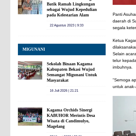
Batik Ramah Lingkungan
sebagai Wujud Kepedulian
Panti Asuha
pada Kelestarian Alam
daerah di 
22 Agustus 2023 | 9:33
segala kete
Ketua Kagam
dilaksanaka
MIGUNANI
Selain acar
telur kepad
Sekolah Binaan Kagama
imbuhnya.
Kabupaten Bekasi Wujud
Semangat Migunani Untuk
“Semoga apa
Masyarakat
untuk anak-
16 Juli 2026 | 21:21
Kagama Orchids Sinergi
KABUHOR Merintis Desa
Wisata di Candimulyo,
Magelang