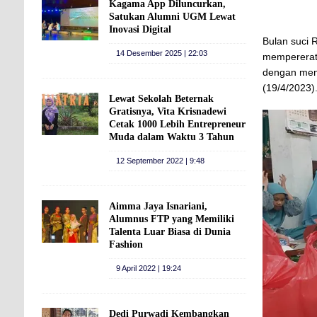
Kagama App Diluncurkan,
Satukan Alumni UGM Lewat
Inovasi Digital
Bulan suci 
14 Desember 2025 | 22:03
mempererat 
dengan meng
(19/4/2023)
Lewat Sekolah Beternak
Gratisnya, Vita Krisnadewi
Cetak 1000 Lebih Entrepreneur
Muda dalam Waktu 3 Tahun
12 September 2022 | 9:48
Aimma Jaya Isnariani,
Alumnus FTP yang Memiliki
Talenta Luar Biasa di Dunia
Fashion
9 April 2022 | 19:24
Dedi Purwadi Kembangkan