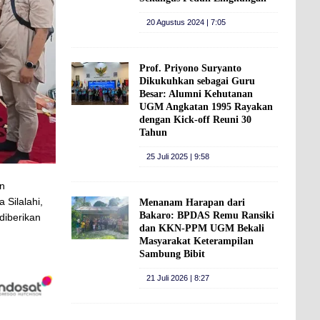
20 Agustus 2024 | 7:05
Prof. Priyono Suryanto
Dikukuhkan sebagai Guru
Besar: Alumni Kehutanan
UGM Angkatan 1995 Rayakan
dengan Kick-off Reuni 30
Tahun
25 Juli 2025 | 9:58
an
Silalahi,
Menanam Harapan dari
Bakaro: BPDAS Remu Ransiki
diberikan
dan KKN-PPM UGM Bekali
Masyarakat Keterampilan
Sambung Bibit
21 Juli 2026 | 8:27