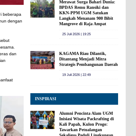
Merawat Surga Bahari Dunia:
BPDAS Remu Ransiki dan
KKN-PPM UGM Satukan
ri beberapa
Langkah Menanam 900 Bibit
amun dengan
Mangrove di Raja Ampat
25 Juli 2026 | 19:25
sebut
 sesama.
beras dan
KAGAMA Riau Dilantik,
Ditantang Menjadi Mitra
ian
Strategis Pembangunan Daerah
19 Juli 2026 | 22:49
manfaat
INSPIRASI
Alumni Pencinta Alam UGM
Inisiasi Wisata Packrafting di
Kali Papah, Kulon Progo:
Tawarkan Petualangan
Sekaligus Peduli Lingkungan