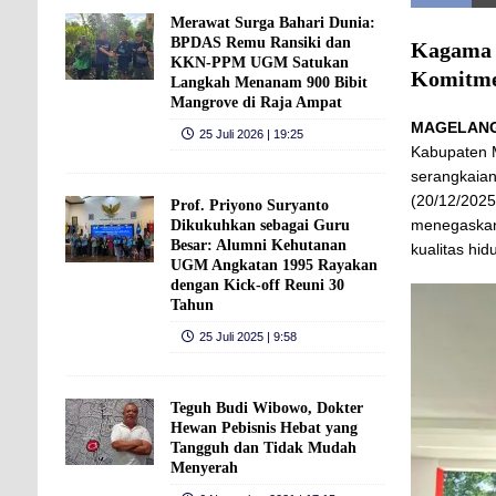
Merawat Surga Bahari Dunia:
BPDAS Remu Ransiki dan
Kagama 
KKN-PPM UGM Satukan
Komitme
Langkah Menanam 900 Bibit
Mangrove di Raja Ampat
MAGELANG
25 Juli 2026 | 19:25
Kabupaten 
serangkaian
(20/12/202
Prof. Priyono Suryanto
menegaskan
Dikukuhkan sebagai Guru
Besar: Alumni Kehutanan
kualitas hid
UGM Angkatan 1995 Rayakan
dengan Kick-off Reuni 30
Tahun
25 Juli 2025 | 9:58
Teguh Budi Wibowo, Dokter
Hewan Pebisnis Hebat yang
Tangguh dan Tidak Mudah
Menyerah