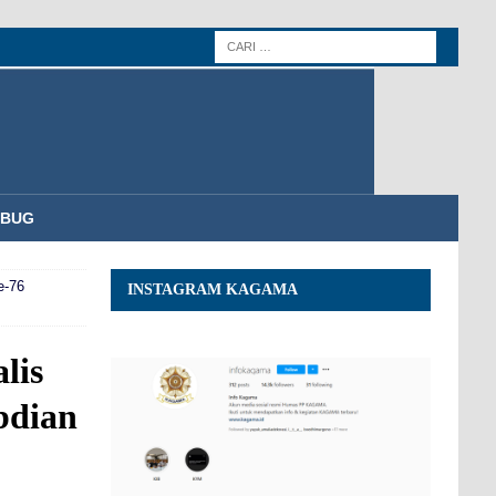
MBUG
e‑76
INSTAGRAM KAGAMA
lis
bdian