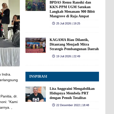
BPDAS Remu Ransiki dan
KKN-PPM UGM Satukan
Langkah Menanam 900 Bibit
Mangrove di Raja Ampat
25 Juli 2026 | 19:25
KAGAMA Riau Dilantik,
Ditantang Menjadi Mitra
Strategis Pembangunan Daerah
19 Juli 2026 | 22:49
 Indra.
INSPIRASI
berlangsung
Lita Anggraini Mengabdikan
Hidupnya Membela PRT
anitia, dr.
dengan Penuh Totalitas
moni: “Kami
22 Desember 2022 | 18:48
arnya. ,