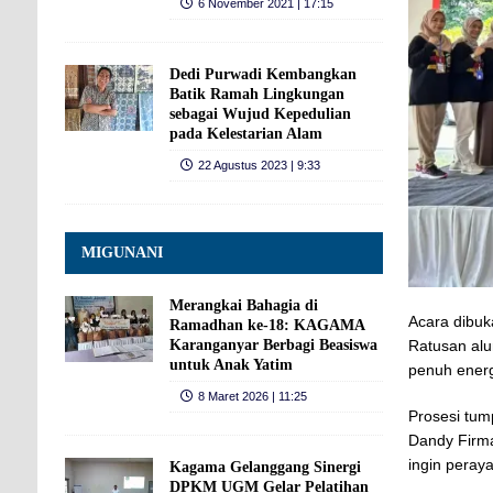
6 November 2021 | 17:15
Dedi Purwadi Kembangkan
Batik Ramah Lingkungan
sebagai Wujud Kepedulian
pada Kelestarian Alam
22 Agustus 2023 | 9:33
MIGUNANI
Merangkai Bahagia di
Acara dibuk
Ramadhan ke‑18: KAGAMA
Ratusan al
Karanganyar Berbagi Beasiswa
untuk Anak Yatim
penuh ener
8 Maret 2026 | 11:25
Prosesi tum
Dandy Firma
ingin peray
Kagama Gelanggang Sinergi
DPKM UGM Gelar Pelatihan