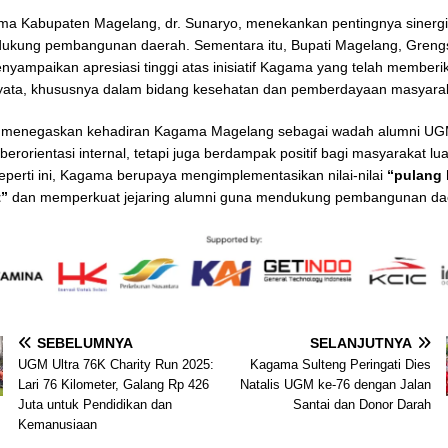
a Kabupaten Magelang, dr. Sunaryo, menekankan pentingnya sinergi
ukung pembangunan daerah. Sementara itu, Bupati Magelang, Gren
nyampaikan apresiasi tinggi atas inisiatif Kagama yang telah memberi
nyata, khususnya dalam bidang kesehatan dan pemberdayaan masyara
ni menegaskan kehadiran Kagama Magelang sebagai wadah alumni U
berorientasi internal, tetapi juga berdampak positif bagi masyarakat lua
seperti ini, Kagama berupaya mengimplementasikan nilai-nilai
“pulang 
t”
dan memperkuat jejaring alumni guna mendukung pembangunan da
SEBELUMNYA
SELANJUTNYA
UGM Ultra 76K Charity Run 2025:
Kagama Sulteng Peringati Dies
Lari 76 Kilometer, Galang Rp 426
Natalis UGM ke-76 dengan Jalan
Juta untuk Pendidikan dan
Santai dan Donor Darah
Kemanusiaan