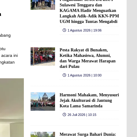
Sulawesi Tenggara dan
KAGAMA Hadir Menguatkan
n
Langkah Adik-Adik KKN-PPM
UGM hingga Tuntas Mengabdi
1 Agustus 2026 | 19:06
abang
n
btu
Pesta Rakyat di Bunaken,
, acara ini
Ketika Mahasiswa, Alumni,
dan Warga Merawat Harapan
ngkatan
dari Pulau
1 Agustus 2026 | 10:00
Harmoni Mahakam, Menyusuri
Jejak Akulturasi di Jantung
Kota Lama Samarinda
26 Juli 2026 | 10:15
Merawat Surga Bahari Dunia: