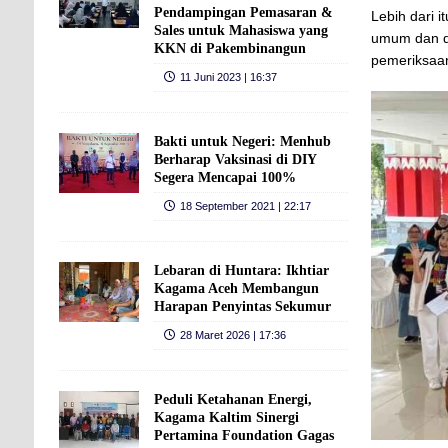
Pendampingan Pemasaran &
Lebih dari 
Sales untuk Mahasiswa yang
umum dan d
KKN di Pakembinangun
pemeriksaan
11 Juni 2023 | 16:37
Bakti untuk Negeri: Menhub
Berharap Vaksinasi di DIY
Segera Mencapai 100%
18 September 2021 | 22:17
Lebaran di Huntara: Ikhtiar
Kagama Aceh Membangun
Harapan Penyintas Sekumur
28 Maret 2026 | 17:36
Peduli Ketahanan Energi,
Kagama Kaltim Sinergi
Pertamina Foundation Gagas