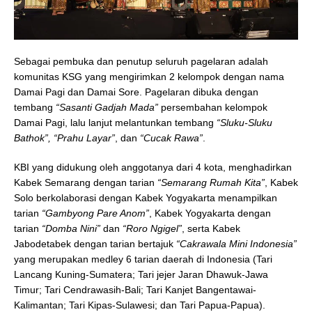
Sebagai pembuka dan penutup seluruh pagelaran adalah
komunitas KSG yang mengirimkan 2 kelompok dengan nama
Damai Pagi dan Damai Sore. Pagelaran dibuka dengan
tembang
“Sasanti Gadjah Mada”
persembahan kelompok
Damai Pagi, lalu lanjut melantunkan tembang
“Sluku-Sluku
Bathok”, “Prahu Layar”
, dan
“Cucak Rawa”
.
KBI yang didukung oleh anggotanya dari 4 kota, menghadirkan
Kabek Semarang dengan tarian
“Semarang Rumah Kita”
, Kabek
Solo berkolaborasi dengan Kabek Yogyakarta menampilkan
tarian
“Gambyong Pare Anom”
, Kabek Yogyakarta dengan
tarian
“Domba Nini”
dan
“Roro Ngigel”
, serta Kabek
Jabodetabek dengan tarian bertajuk
“Cakrawala Mini Indonesia”
yang merupakan medley 6 tarian daerah di Indonesia (Tari
Lancang Kuning-Sumatera; Tari jejer Jaran Dhawuk-Jawa
Timur; Tari Cendrawasih-Bali; Tari Kanjet Bangentawai-
Kalimantan; Tari Kipas-Sulawesi; dan Tari Papua-Papua).