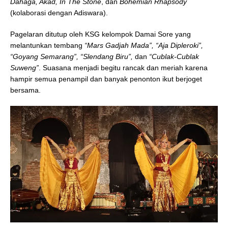
Dahaga, Akad, In The Stone
, dan
Bohemian Rhapsody
(kolaborasi dengan Adiswara).
Pagelaran ditutup oleh KSG kelompok Damai Sore yang
melantunkan tembang
“Mars Gadjah Mada”, “Aja Dipleroki”,
“Goyang Semarang”, “Slendang Biru”,
dan
“Cublak-Cublak
Suweng”
. Suasana menjadi begitu rancak dan meriah karena
hampir semua penampil dan banyak penonton ikut berjoget
bersama.