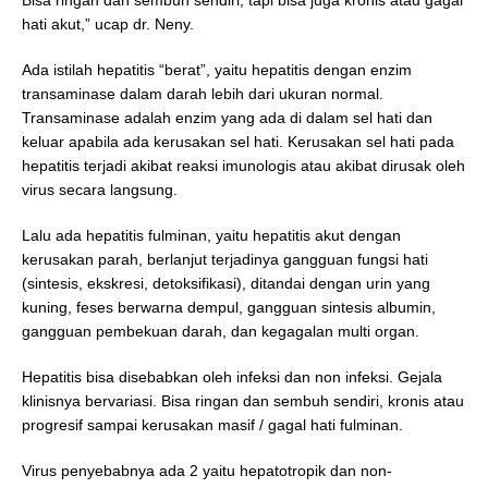
Bisa ringan dan sembuh sendiri, tapi bisa juga kronis atau gagal
hati akut,” ucap dr. Neny.
Ada istilah hepatitis “berat”, yaitu hepatitis dengan enzim
transaminase dalam darah lebih dari ukuran normal.
Transaminase adalah enzim yang ada di dalam sel hati dan
keluar apabila ada kerusakan sel hati. Kerusakan sel hati pada
hepatitis terjadi akibat reaksi imunologis atau akibat dirusak oleh
virus secara langsung.
Lalu ada hepatitis fulminan, yaitu hepatitis akut dengan
kerusakan parah, berlanjut terjadinya gangguan fungsi hati
(sintesis, ekskresi, detoksifikasi), ditandai dengan urin yang
kuning, feses berwarna dempul, gangguan sintesis albumin,
gangguan pembekuan darah, dan kegagalan multi organ.
Hepatitis bisa disebabkan oleh infeksi dan non infeksi. Gejala
klinisnya bervariasi. Bisa ringan dan sembuh sendiri, kronis atau
progresif sampai kerusakan masif / gagal hati fulminan.
Virus penyebabnya ada 2 yaitu hepatotropik dan non-