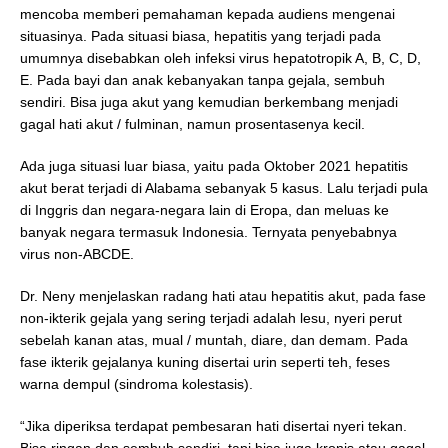
mencoba memberi pemahaman kepada audiens mengenai
situasinya. Pada situasi biasa, hepatitis yang terjadi pada
umumnya disebabkan oleh infeksi virus hepatotropik A, B, C, D,
E. Pada bayi dan anak kebanyakan tanpa gejala, sembuh
sendiri. Bisa juga akut yang kemudian berkembang menjadi
gagal hati akut / fulminan, namun prosentasenya kecil.
Ada juga situasi luar biasa, yaitu pada Oktober 2021 hepatitis
akut berat terjadi di Alabama sebanyak 5 kasus. Lalu terjadi pula
di Inggris dan negara-negara lain di Eropa, dan meluas ke
banyak negara termasuk Indonesia. Ternyata penyebabnya
virus non-ABCDE.
Dr. Neny menjelaskan radang hati atau hepatitis akut, pada fase
non-ikterik gejala yang sering terjadi adalah lesu, nyeri perut
sebelah kanan atas, mual / muntah, diare, dan demam. Pada
fase ikterik gejalanya kuning disertai urin seperti teh, feses
warna dempul (sindroma kolestasis).
“Jika diperiksa terdapat pembesaran hati disertai nyeri tekan.