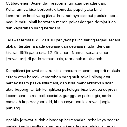
Cutibacterium Acne, dan respon imun atau peradangan.
Kelainannya bisa berbentuk komedo, papul yaitu bintil
kemerahan kecil yang jika ada nanahnya disebut pustule, serta
nodule yaitu bintil berwarna merah pekat dengan derajat luas
dan keparahan yang beragam.
Jerawat termasuk 1 dari 10 penyakit paling sering terjadi secara
global, terutama pada dewasa dan dewasa muda, dengan
kisaran 85% pada usia 12-25 tahun. Namun secara umum
jerawat terjadi pada semua usia, termasuk anak-anak.
Komplikasi jerawat secara klinis macam-macam, seperti makula
eritem atau bercak kemerahan yang sulit sekali hilang atau
bercak hitam paska inflamasi, dan bisa mengakibatkan scar
atau bopeng. Untuk komplikasi psikologis bisa berupa depresi,
kecemasan, stres psikososial & gangguan psikologis, serta
masalah kepercayaan diri, khususnya untuk jerawat jangka
panjang.
Apabila jerawat sudah dianggap bermasalah, sebaiknya segera
melakukan konsultasi atau terapi kepada dermatologist, agar