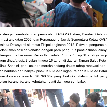
lai dengan sambutan dari perwakilan KAGAMA Batam, Dandiko Galano
armasi angkatan 2008, dan Penanggung Jawab Sementara Ketua KA
Aninda Dewayanti alumnus Fisipol angkatan 2012. Ridwan, pengurus p
lanjutkan sesi perkenalan dengan para pengurus panti asuhan lainn
dengan doa bersama. Rezky Ilahi adalah “rumah” bagi 31 anak yatim pi
kaum dhuafa usia 2 bulan hingga 16 tahun di daerah Taman Baloi, Kota
iau. Saat ini, panti asuhan mereka sedang dalam tahap renovasi dan
n bantuan dari banyak pihak. KAGAMA Singapura dan KAGAMA Batam
an donasi sebesar Rp 26.769.667 yang disalurkan dalam bentuk pen
lian barang-barang kebutuhan panti dan juga sembako.