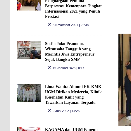
Penghargaan Pemuda
Berprestasi Kemenpora Tingkat
Internasional 2021 yang Penuh
Prestasi
5 November 2021 | 22:38
Susilo Joko Pramono,
Wirausaha Tangguh yang
Merintis Jiwa Entrepreneur
Sejak Bangku SMP
16 Januari 2023 | 8:17
Lima Wanita Alumni FK-KMK
UGM Dirikan Mydervia, Klinik
Kesehatan Kulit yang
Tawarkan Layanan Terpadu
2 Juni 2022 | 14:26
KAGAMA dan UGM Bangun