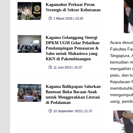
Kagamahut Perkuat Peran
Strategis di Sektor Kehutanan
1 Maret 2026 | 10:20
Kagama Gelanggang Sinergi
Acara dimu
DPKM UGM Gelar Pelatihan
Pendampingan Pemasaran &
Fakultas F
Sales untuk Mahasiswa yang
Singapura, 
KKN di Pakembinangun
kemudian me
11 Juni 2023 | 16:37
mengakhiri 
piatu, dan 
Kepulauan R
Kagama Balikpapan Salurkan
membutuhka
Bantuan Buku Bacaan Anak
mengumpulk
untuk Menggerakkan Literasi
uang, pembe
di Pedalaman
10 September 2023 | 21:37