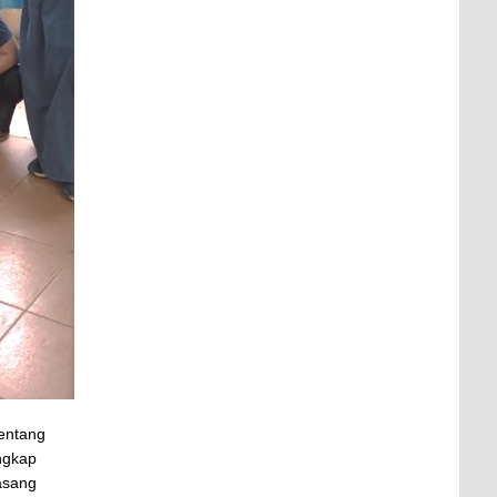
tentang
engkap
pasang