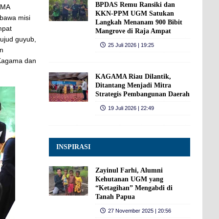
BPDAS Remu Ransiki dan
AMA
KKN-PPM UGM Satukan
bawa misi
Langkah Menanam 900 Bibit
mpat
Mangrove di Raja Ampat
wujud guyub,
25 Juli 2026 | 19:25
an
a Kagama dan
KAGAMA Riau Dilantik,
Ditantang Menjadi Mitra
Strategis Pembangunan Daerah
19 Juli 2026 | 22:49
INSPIRASI
Zayinul Farhi, Alumni
Kehutanan UGM yang
“Ketagihan” Mengabdi di
Tanah Papua
27 November 2025 | 20:56