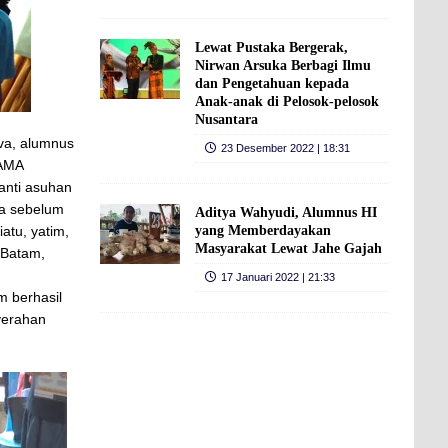
Lewat Pustaka Bergerak,
Nirwan Arsuka Berbagi Ilmu
dan Pengetahuan kepada
Anak-anak di Pelosok-pelosok
Nusantara
va, alumnus
23 Desember 2022 | 18:31
GAMA
anti asuhan
ya sebelum
Aditya Wahyudi, Alumnus HI
yang Memberdayakan
atu, yatim,
Masyarakat Lewat Jahe Gajah
 Batam,
17 Januari 2022 | 21:33
 berhasil
yerahan