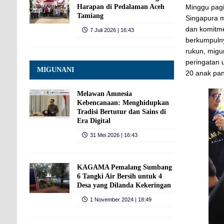
Harapan di Pedalaman Aceh
Minggu pag
Tamiang
Singapura 
dan komitme
7 Juli 2026 | 16:43
berkumpulny
rukun, mig
peringatan 
MIGUNANI
20 anak pan
Melawan Amnesia
Kebencanaan: Menghidupkan
Tradisi Bertutur dan Sains di
Era Digital
31 Mei 2026 | 16:43
KAGAMA Pemalang Sumbang
6 Tangki Air Bersih untuk 4
Desa yang Dilanda Kekeringan
1 November 2024 | 18:49