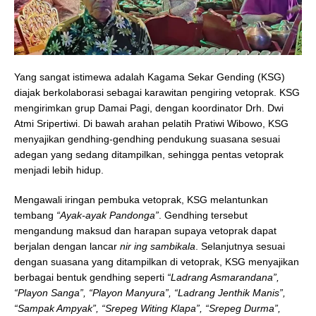
Yang sangat istimewa adalah Kagama Sekar Gending (KSG)
diajak berkolaborasi sebagai karawitan pengiring vetoprak. KSG
mengirimkan grup Damai Pagi, dengan koordinator Drh. Dwi
Atmi Sripertiwi. Di bawah arahan pelatih Pratiwi Wibowo, KSG
menyajikan gendhing-gendhing pendukung suasana sesuai
adegan yang sedang ditampilkan, sehingga pentas vetoprak
menjadi lebih hidup.
Mengawali iringan pembuka vetoprak, KSG melantunkan
tembang
“Ayak-ayak Pandonga”
. Gendhing tersebut
mengandung maksud dan harapan supaya vetoprak dapat
berjalan dengan lancar
nir ing sambikala
. Selanjutnya sesuai
dengan suasana yang ditampilkan di vetoprak, KSG menyajikan
berbagai bentuk gendhing seperti
“Ladrang Asmarandana”,
“Playon Sanga”, “Playon Manyura”, “Ladrang Jenthik Manis”,
“Sampak Ampyak”, “Srepeg Witing Klapa”, “Srepeg Durma”,